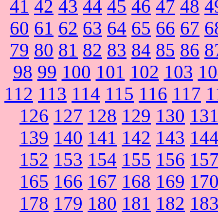
41
42
43
44
45
46
47
48
4
60
61
62
63
64
65
66
67
6
79
80
81
82
83
84
85
86
8
98
99
100
101
102
103
10
112
113
114
115
116
117
1
126
127
128
129
130
13
139
140
141
142
143
14
152
153
154
155
156
15
165
166
167
168
169
17
178
179
180
181
182
18