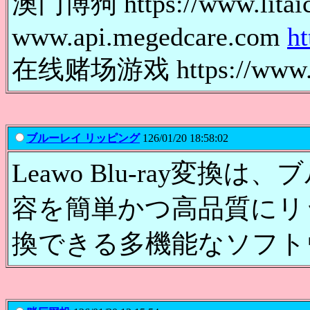
澳门博狗 https://www.lita
www.api.megedcare.com
h
在线赌场游戏 https://www.l
ブルーレイ リッピング
126/01/20 18:58:02
Leawo Blu-ray変
容を簡単かつ高品質にリ
換できる多機能なソフト