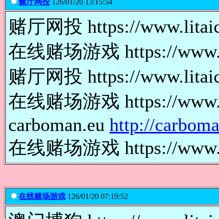
赌厅网投
126/01/20 13:15:54
赌厅网投 https://www.lita
在线赌场游戏 https://www.l
赌厅网投 https://www.lit
在线赌场游戏 https://www.l
carboman.eu
http://carboma
在线赌场游戏 https://www.l
在线赌场游戏
126/01/20 07:19:52