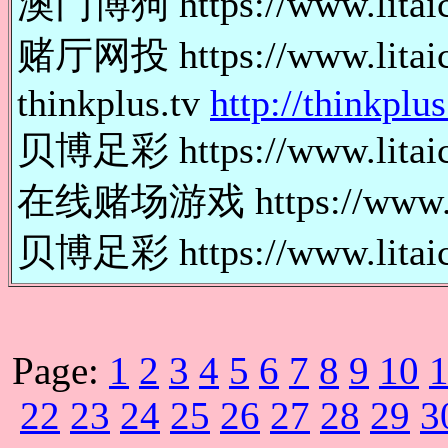
澳门博狗 https://www.lita
赌厅网投 https://www.lita
thinkplus.tv
http://thinkplus
贝博足彩 https://www.lit
在线赌场游戏 https://www.l
贝博足彩 https://www.lita
Page:
1
2
3
4
5
6
7
8
9
10
22
23
24
25
26
27
28
29
3