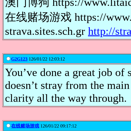
澳门博狗 https://www.lita
在线赌场游戏 https://www.l
strava.sites.sch.gr
http://str
G2G123
126/01/22 12:03:12
You’ve done a great job of s
doesn’t stray from the main
clarity all the way through.
在线赌场游戏
126/01/22 09:17:12