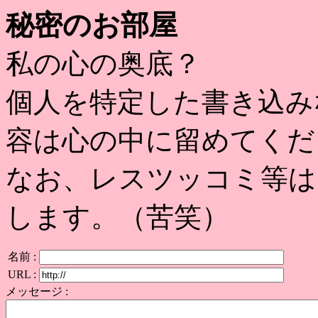
秘密のお部屋
私の心の奥底？
個人を特定した書き込み
容は心の中に留めてくだ
なお、レスツッコミ等は
します。（苦笑）
名前 :
URL :
メッセージ :