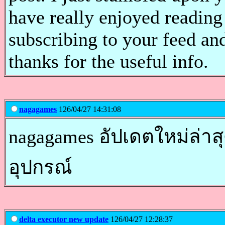
have really enjoyed reading
subscribing to your feed an
thanks for the useful info.
nagagames
126/04/27 14:31:08
nagagames อัปเดตใหม่ล่าสุ
อุปกรณ์
delta executor new update
126/04/27 12:28:37