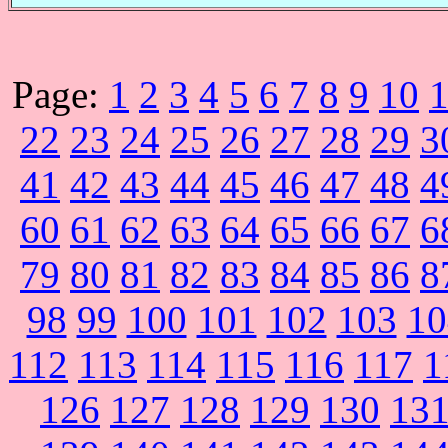
Page:
1
2
3
4
5
6
7
8
9
10
22
23
24
25
26
27
28
29
3
41
42
43
44
45
46
47
48
4
60
61
62
63
64
65
66
67
6
79
80
81
82
83
84
85
86
8
98
99
100
101
102
103
10
112
113
114
115
116
117
1
126
127
128
129
130
13