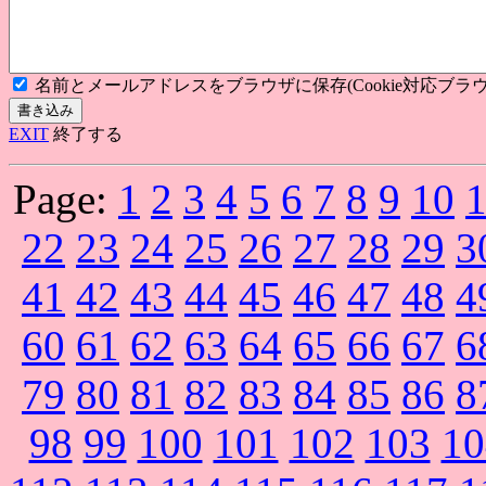
名前とメールアドレスをブラウザに保存(Cookie対応ブラウ
EXIT
終了する
Page:
1
2
3
4
5
6
7
8
9
10
22
23
24
25
26
27
28
29
3
41
42
43
44
45
46
47
48
4
60
61
62
63
64
65
66
67
6
79
80
81
82
83
84
85
86
8
98
99
100
101
102
103
10