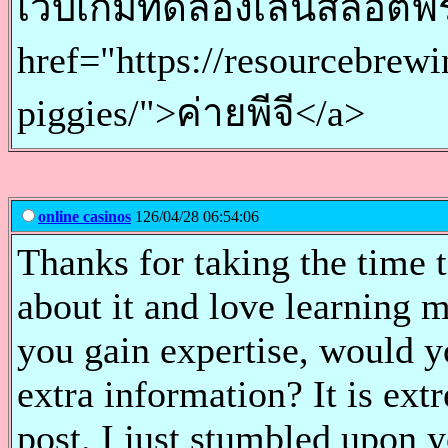
เว็บเกมทดลองเล่นสล็อตฟร
href="https://resourcebrew
piggies/">ค่ายพีจี</a>
online casinos
126/04/28 06:54:06
Thanks for taking the time to
about it and love learning mo
you gain expertise, would 
extra information? It is ex
post. I just stumbled upon y