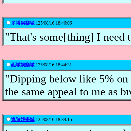
多博娛樂城
125/08/16 18:46:06
"That's some[thing] I need t
鉅城娛樂城
125/08/16 18:44:31
"Dipping below like 5% on 
the same appeal to me as b
逸遊娛樂城
125/08/16 18:39:15