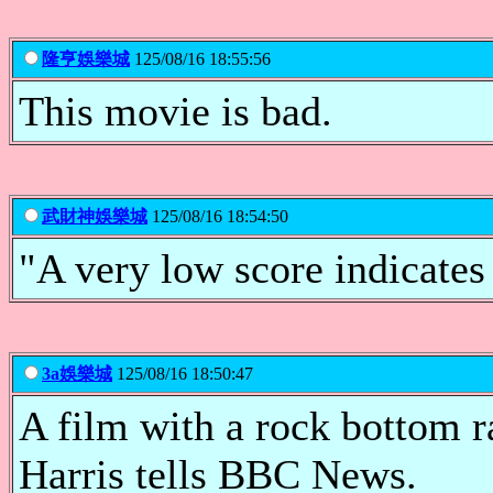
隆亨娛樂城
125/08/16 18:55:56
This movie is bad.
武財神娛樂城
125/08/16 18:54:50
"A very low score indicates
3a娛樂城
125/08/16 18:50:47
A film with a rock bottom ra
Harris tells BBC News.