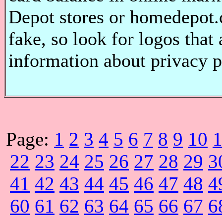
Depot stores or homedepot.
fake, so look for logos that 
information about privacy p
Page:
1
2
3
4
5
6
7
8
9
10
22
23
24
25
26
27
28
29
3
41
42
43
44
45
46
47
48
4
60
61
62
63
64
65
66
67
6