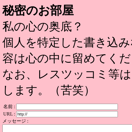
秘密のお部屋
私の心の奥底？
個人を特定した書き込み
容は心の中に留めてくだ
なお、レスツッコミ等は
します。（苦笑）
名前 :
URL :
メッセージ :