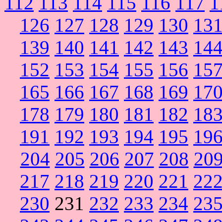
112
113
114
115
116
117
1
126
127
128
129
130
13
139
140
141
142
143
14
152
153
154
155
156
15
165
166
167
168
169
17
178
179
180
181
182
18
191
192
193
194
195
19
204
205
206
207
208
20
217
218
219
220
221
22
230
231
232
233
234
23