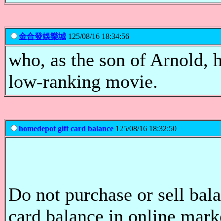
金合發娛樂城
125/08/16 18:34:56
who, as the son of Arnold, 
low-ranking movie.
homedepot gift card balance
125/08/16 18:32:50
Do not purchase or sell bal
card balance in online mark