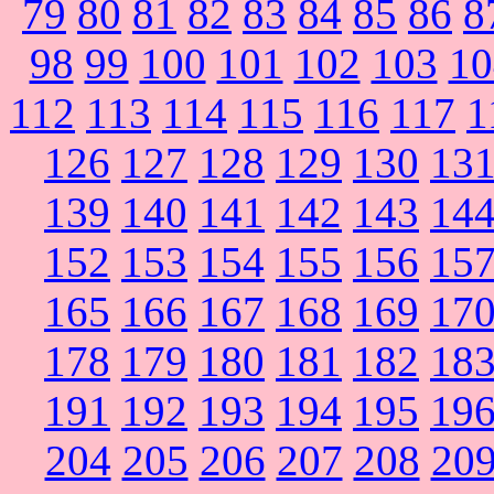
79
80
81
82
83
84
85
86
8
98
99
100
101
102
103
10
112
113
114
115
116
117
1
126
127
128
129
130
13
139
140
141
142
143
14
152
153
154
155
156
15
165
166
167
168
169
17
178
179
180
181
182
18
191
192
193
194
195
19
204
205
206
207
208
20