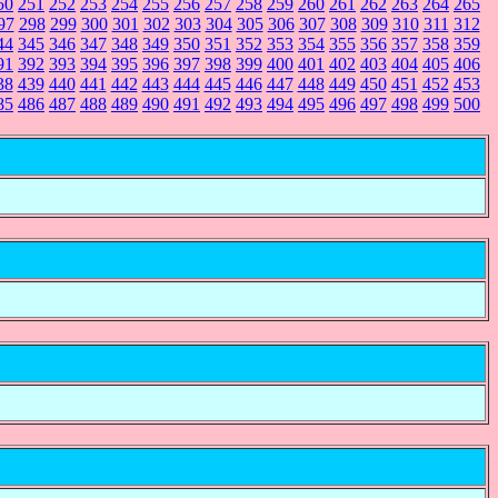
50
251
252
253
254
255
256
257
258
259
260
261
262
263
264
265
97
298
299
300
301
302
303
304
305
306
307
308
309
310
311
312
44
345
346
347
348
349
350
351
352
353
354
355
356
357
358
359
91
392
393
394
395
396
397
398
399
400
401
402
403
404
405
406
38
439
440
441
442
443
444
445
446
447
448
449
450
451
452
453
85
486
487
488
489
490
491
492
493
494
495
496
497
498
499
500