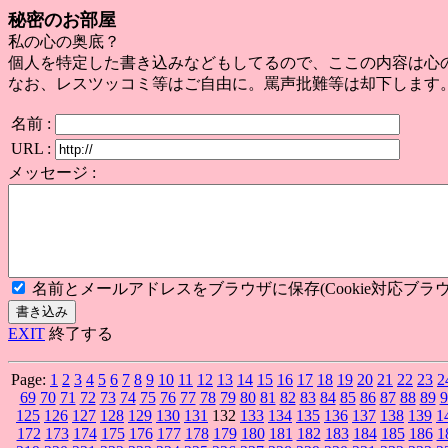
秘密のお部屋
私の心の奥底？
個人を特定した書き込みなどもしてるので、ここの内容は心
なお、レスツッコミ等はご自由に。罵声批難等は却下します
名前 :
URL :
メッセージ :
名前とメールアドレスをブラウザに保存(Cookie対応ブラウ
EXIT
終了する
Page:
1
2
3
4
5
6
7
8
9
10
11
12
13
14
15
16
17
18
19
20
21
22
23
2
69
70
71
72
73
74
75
76
77
78
79
80
81
82
83
84
85
86
87
88
89
9
125
126
127
128
129
130
131
132
133
134
135
136
137
138
139
1
172
173
174
175
176
177
178
179
180
181
182
183
184
185
186
1