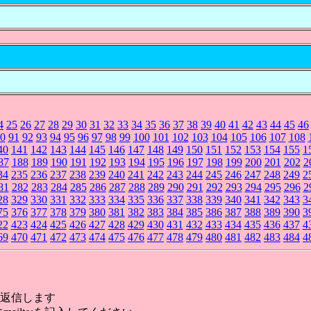
4
25
26
27
28
29
30
31
32
33
34
35
36
37
38
39
40
41
42
43
44
45
46
0
91
92
93
94
95
96
97
98
99
100
101
102
103
104
105
106
107
108
40
141
142
143
144
145
146
147
148
149
150
151
152
153
154
155
1
87
188
189
190
191
192
193
194
195
196
197
198
199
200
201
202
2
34
235
236
237
238
239
240
241
242
243
244
245
246
247
248
249
2
81
282
283
284
285
286
287
288
289
290
291
292
293
294
295
296
2
28
329
330
331
332
333
334
335
336
337
338
339
340
341
342
343
3
75
376
377
378
379
380
381
382
383
384
385
386
387
388
389
390
3
22
423
424
425
426
427
428
429
430
431
432
433
434
435
436
437
4
69
470
471
472
473
474
475
476
477
478
479
480
481
482
483
484
4
返信します