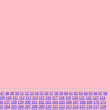
47
48
49
50
51
52
53
54
55
56
57
58
59
60
61
62
63
64
65
66
67
68
109
110
111
112
113
114
115
116
117
118
119
120
121
122
123
124
56
157
158
159
160
161
162
163
164
165
166
167
168
169
170
171
03
204
205
206
207
208
209
210
211
212
213
214
215
216
217
218