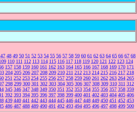
47
48
49
50
51
52
53
54
55
56
57
58
59
60
61
62
63
64
65
66
67
68
109
110
111
112
113
114
115
116
117
118
119
120
121
122
123
124
56
157
158
159
160
161
162
163
164
165
166
167
168
169
170
171
03
204
205
206
207
208
209
210
211
212
213
214
215
216
217
218
50
251
252
253
254
255
256
257
258
259
260
261
262
263
264
265
97
298
299
300
301
302
303
304
305
306
307
308
309
310
311
312
44
345
346
347
348
349
350
351
352
353
354
355
356
357
358
359
91
392
393
394
395
396
397
398
399
400
401
402
403
404
405
406
38
439
440
441
442
443
444
445
446
447
448
449
450
451
452
453
85
486
487
488
489
490
491
492
493
494
495
496
497
498
499
500