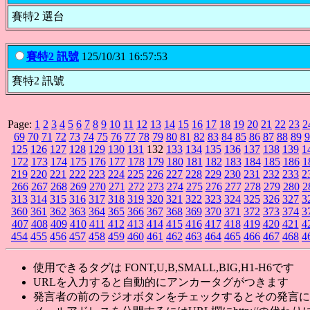
賽特2 選台
賽特2 訊號
125/10/31 16:57:53
賽特2 訊號
Page:
1
2
3
4
5
6
7
8
9
10
11
12
13
14
15
16
17
18
19
20
21
22
23
2
69
70
71
72
73
74
75
76
77
78
79
80
81
82
83
84
85
86
87
88
89
9
125
126
127
128
129
130
131
132
133
134
135
136
137
138
139
1
172
173
174
175
176
177
178
179
180
181
182
183
184
185
186
1
219
220
221
222
223
224
225
226
227
228
229
230
231
232
233
2
266
267
268
269
270
271
272
273
274
275
276
277
278
279
280
2
313
314
315
316
317
318
319
320
321
322
323
324
325
326
327
3
360
361
362
363
364
365
366
367
368
369
370
371
372
373
374
3
407
408
409
410
411
412
413
414
415
416
417
418
419
420
421
4
454
455
456
457
458
459
460
461
462
463
464
465
466
467
468
4
使用できるタグは FONT,U,B,SMALL,BIG,H1-H6です
URLを入力すると自動的にアンカータグがつきます
発言者の前のラジオボタンをチェックするとその発言に