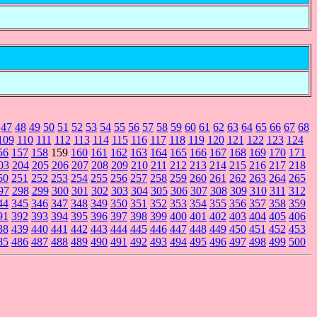
47
48
49
50
51
52
53
54
55
56
57
58
59
60
61
62
63
64
65
66
67
68
109
110
111
112
113
114
115
116
117
118
119
120
121
122
123
124
56
157
158
159
160
161
162
163
164
165
166
167
168
169
170
171
03
204
205
206
207
208
209
210
211
212
213
214
215
216
217
218
50
251
252
253
254
255
256
257
258
259
260
261
262
263
264
265
97
298
299
300
301
302
303
304
305
306
307
308
309
310
311
312
44
345
346
347
348
349
350
351
352
353
354
355
356
357
358
359
91
392
393
394
395
396
397
398
399
400
401
402
403
404
405
406
38
439
440
441
442
443
444
445
446
447
448
449
450
451
452
453
85
486
487
488
489
490
491
492
493
494
495
496
497
498
499
500