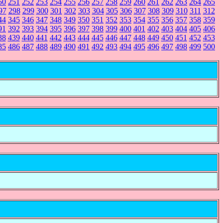
50
251
252
253
254
255
256
257
258
259
260
261
262
263
264
265
97
298
299
300
301
302
303
304
305
306
307
308
309
310
311
312
44
345
346
347
348
349
350
351
352
353
354
355
356
357
358
359
91
392
393
394
395
396
397
398
399
400
401
402
403
404
405
406
38
439
440
441
442
443
444
445
446
447
448
449
450
451
452
453
85
486
487
488
489
490
491
492
493
494
495
496
497
498
499
500