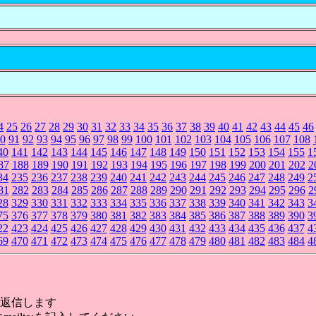
4
25
26
27
28
29
30
31
32
33
34
35
36
37
38
39
40
41
42
43
44
45
46
0
91
92
93
94
95
96
97
98
99
100
101
102
103
104
105
106
107
108
40
141
142
143
144
145
146
147
148
149
150
151
152
153
154
155
1
87
188
189
190
191
192
193
194
195
196
197
198
199
200
201
202
2
34
235
236
237
238
239
240
241
242
243
244
245
246
247
248
249
2
81
282
283
284
285
286
287
288
289
290
291
292
293
294
295
296
2
28
329
330
331
332
333
334
335
336
337
338
339
340
341
342
343
3
75
376
377
378
379
380
381
382
383
384
385
386
387
388
389
390
3
22
423
424
425
426
427
428
429
430
431
432
433
434
435
436
437
4
69
470
471
472
473
474
475
476
477
478
479
480
481
482
483
484
4
返信します