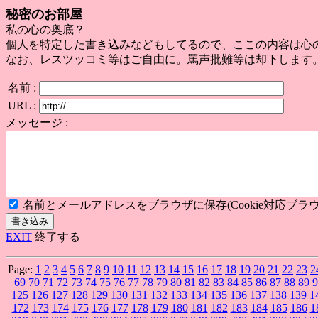
秘密のお部屋
私の心の奥底？
個人を特定した書き込みなどもしてるので、ここの内容は心
なお、レスツッコミ等はご自由に。罵声批難等は却下します
名前 :
URL :
メッセージ :
名前とメールアドレスをブラウザに保存(Cookie対応ブラウ
EXIT
終了する
Page:
1
2
3
4
5
6
7
8
9
10
11
12
13
14
15
16
17
18
19
20
21
22
23
2
69
70
71
72
73
74
75
76
77
78
79
80
81
82
83
84
85
86
87
88
89
9
125
126
127
128
129
130
131
132
133
134
135
136
137
138
139
1
172
173
174
175
176
177
178
179
180
181
182
183
184
185
186
1