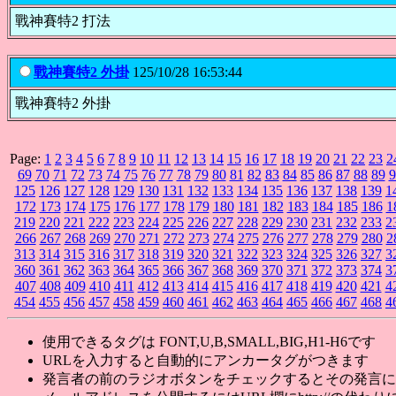
戰神賽特2 打法
戰神賽特2 外掛
125/10/28 16:53:44
戰神賽特2 外掛
Page:
1
2
3
4
5
6
7
8
9
10
11
12
13
14
15
16
17
18
19
20
21
22
23
2
69
70
71
72
73
74
75
76
77
78
79
80
81
82
83
84
85
86
87
88
89
9
125
126
127
128
129
130
131
132
133
134
135
136
137
138
139
1
172
173
174
175
176
177
178
179
180
181
182
183
184
185
186
1
219
220
221
222
223
224
225
226
227
228
229
230
231
232
233
2
266
267
268
269
270
271
272
273
274
275
276
277
278
279
280
2
313
314
315
316
317
318
319
320
321
322
323
324
325
326
327
3
360
361
362
363
364
365
366
367
368
369
370
371
372
373
374
3
407
408
409
410
411
412
413
414
415
416
417
418
419
420
421
4
454
455
456
457
458
459
460
461
462
463
464
465
466
467
468
4
使用できるタグは FONT,U,B,SMALL,BIG,H1-H6です
URLを入力すると自動的にアンカータグがつきます
発言者の前のラジオボタンをチェックするとその発言に