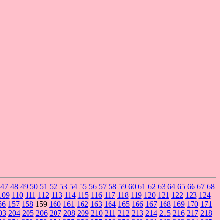
47
48
49
50
51
52
53
54
55
56
57
58
59
60
61
62
63
64
65
66
67
68
109
110
111
112
113
114
115
116
117
118
119
120
121
122
123
124
56
157
158
159
160
161
162
163
164
165
166
167
168
169
170
171
03
204
205
206
207
208
209
210
211
212
213
214
215
216
217
218