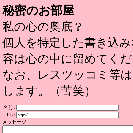
秘密のお部屋
私の心の奥底？
個人を特定した書き込み
容は心の中に留めてくだ
なお、レスツッコミ等は
します。（苦笑）
名前 :
URL :
メッセージ :