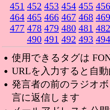
451
452
453
454
455
45
464
465
466
467
468
46
477
478
479
480
481
48
490
491
492
493
49
使用できるタグは FONT,U
URLを入力すると自
発言者の前のラジオボ
言に返信します