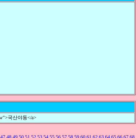
=nofollow">국산야동</a>
47
48
49
50
51
52
53
54
55
56
57
58
59
60
61
62
63
64
65
66
67
68