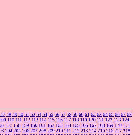
47
48
49
50
51
52
53
54
55
56
57
58
59
60
61
62
63
64
65
66
67
68
109
110
111
112
113
114
115
116
117
118
119
120
121
122
123
124
56
157
158
159
160
161
162
163
164
165
166
167
168
169
170
171
03
204
205
206
207
208
209
210
211
212
213
214
215
216
217
218