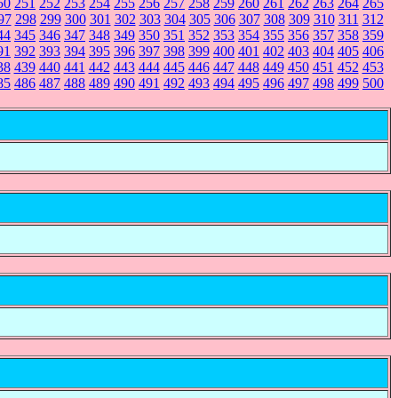
50
251
252
253
254
255
256
257
258
259
260
261
262
263
264
265
97
298
299
300
301
302
303
304
305
306
307
308
309
310
311
312
44
345
346
347
348
349
350
351
352
353
354
355
356
357
358
359
91
392
393
394
395
396
397
398
399
400
401
402
403
404
405
406
38
439
440
441
442
443
444
445
446
447
448
449
450
451
452
453
85
486
487
488
489
490
491
492
493
494
495
496
497
498
499
500