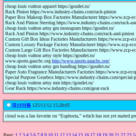
cheap louis vuitton apparel https://goutlet.ru/
Rack Pinion https://www.industry-chains.com/rack-pinion
Paper Box Makeup Box Factories Manufacturer https://www.zcp-
Rack And Pinion Steering https://www.industry-chains.com/rack-and
cheap louis vuitton artsy gm monogram https://goutlet.ru/
Rack And Pinion https://www.industry-chains.com/rack-and-pinion
Custom Gift Box Ideas Factories Manufacturers https://www.zcp-ec
Custom Luxury Package Factory Manufacturer https://www.zcp-ec
Custom Large Gift Box Factories Manufacturers https://www.zcp-ec
cheap louis vuitton artsy style https://goutlet.ru/
www.sports.gaucbc.org
http://www.sports.gaucbc.org/
cheap louis vuitton artsy gm handbag https://goutlet.ru/
Paper Auto Fragrance Manufacturers Factories https://www.zcp-eco
Special Purpose Gearbox https://www.industry-chains.com/special-
cheap louis vuitton artsy mm https://goutlet.ru/
Gear Rack https://www.industry-chains.com/gear-rack
국산야동
125/11/12 15:28:05
cloud was a fan favorite on “Euphoria,” which has not yet started 
Page:
1
2
3
4
5
6
7
8
9
10
11
12
13
14
15
16
17
18
19
20
21
22
23
2