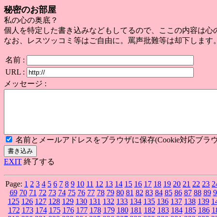
秘密のお部屋
私の心の奥底？
個人を特定した書き込みなどもしてるので、ここの内容は心
なお、レスツッコミ等はご自由に。罵声批難等は却下します
名前 :
URL :
メッセージ :
名前とメールアドレスをブラウザに保存(Cookie対応ブラウ
EXIT
終了する
Page:
1
2
3
4
5
6
7
8
9
10
11
12
13
14
15
16
17
18
19
20
21
22
23
2
69
70
71
72
73
74
75
76
77
78
79
80
81
82
83
84
85
86
87
88
89
9
125
126
127
128
129
130
131
132
133
134
135
136
137
138
139
1
172
173
174
175
176
177
178
179
180
181
182
183
184
185
186
1