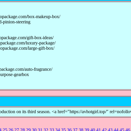
ecopackage.com/box-makeup-box/
-pinion-steering
opackage.com/gift-box-ideas/
opackage.com/luxury-package/
opackage.com/large-gift-box/
package.com/auto-fragrance/
purpose-gearbox
production on its third season. <a href="https://avhotgirl.top/" rel
4
25
26
27
28
29
30
31
32
33
34
35
36
37
38
39
40
41
42
43
44
45
46