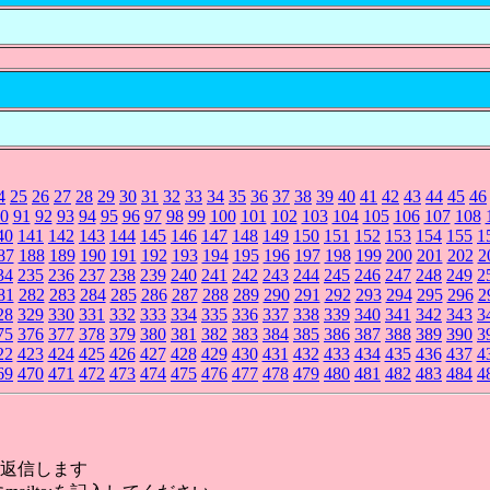
4
25
26
27
28
29
30
31
32
33
34
35
36
37
38
39
40
41
42
43
44
45
46
0
91
92
93
94
95
96
97
98
99
100
101
102
103
104
105
106
107
108
40
141
142
143
144
145
146
147
148
149
150
151
152
153
154
155
1
87
188
189
190
191
192
193
194
195
196
197
198
199
200
201
202
2
34
235
236
237
238
239
240
241
242
243
244
245
246
247
248
249
2
81
282
283
284
285
286
287
288
289
290
291
292
293
294
295
296
2
28
329
330
331
332
333
334
335
336
337
338
339
340
341
342
343
3
75
376
377
378
379
380
381
382
383
384
385
386
387
388
389
390
3
22
423
424
425
426
427
428
429
430
431
432
433
434
435
436
437
4
69
470
471
472
473
474
475
476
477
478
479
480
481
482
483
484
4
返信します