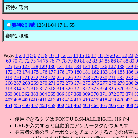
賽特2 選台
賽特2 訊號
125/11/04 17:11:55
賽特2 訊號
Page:
1
2
3
4
5
6
7
8
9
10
11
12
13
14
15
16
17
18
19
20
21
22
23
2
69
70
71
72
73
74
75
76
77
78
79
80
81
82
83
84
85
86
87
88
89
9
125
126
127
128
129
130
131
132
133
134
135
136
137
138
139
1
172
173
174
175
176
177
178
179
180
181
182
183
184
185
186
1
219
220
221
222
223
224
225
226
227
228
229
230
231
232
233
2
266
267
268
269
270
271
272
273
274
275
276
277
278
279
280
2
313
314
315
316
317
318
319
320
321
322
323
324
325
326
327
3
360
361
362
363
364
365
366
367
368
369
370
371
372
373
374
3
407
408
409
410
411
412
413
414
415
416
417
418
419
420
421
4
454
455
456
457
458
459
460
461
462
463
464
465
466
467
468
4
使用できるタグは FONT,U,B,SMALL,BIG,H1-H6です
URLを入力すると自動的にアンカータグがつきます
発言者の前のラジオボタンをチェックするとその発言に