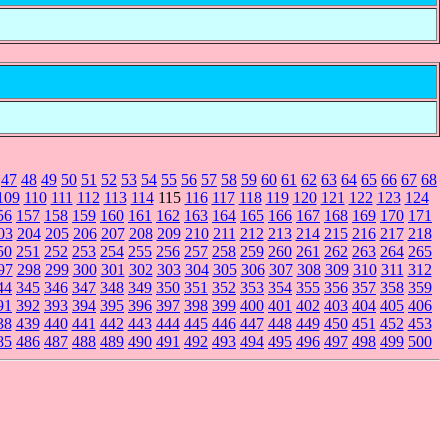
47
48
49
50
51
52
53
54
55
56
57
58
59
60
61
62
63
64
65
66
67
68
109
110
111
112
113
114
115
116
117
118
119
120
121
122
123
124
56
157
158
159
160
161
162
163
164
165
166
167
168
169
170
171
03
204
205
206
207
208
209
210
211
212
213
214
215
216
217
218
50
251
252
253
254
255
256
257
258
259
260
261
262
263
264
265
97
298
299
300
301
302
303
304
305
306
307
308
309
310
311
312
44
345
346
347
348
349
350
351
352
353
354
355
356
357
358
359
91
392
393
394
395
396
397
398
399
400
401
402
403
404
405
406
38
439
440
441
442
443
444
445
446
447
448
449
450
451
452
453
85
486
487
488
489
490
491
492
493
494
495
496
497
498
499
500