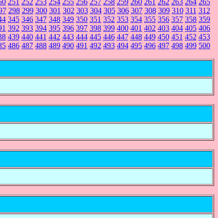
50
251
252
253
254
255
256
257
258
259
260
261
262
263
264
265
97
298
299
300
301
302
303
304
305
306
307
308
309
310
311
312
44
345
346
347
348
349
350
351
352
353
354
355
356
357
358
359
91
392
393
394
395
396
397
398
399
400
401
402
403
404
405
406
38
439
440
441
442
443
444
445
446
447
448
449
450
451
452
453
85
486
487
488
489
490
491
492
493
494
495
496
497
498
499
500