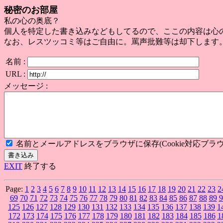
秘密のお部屋
私の心の奥底？
個人を特定した書き込みなどもしてるので、ここの内容は心
なお、レスツッコミ等はご自由に。罵声批難等は却下します
名前 :
URL :
メッセージ :
名前とメールアドレスをブラウザに保存(Cookie対応ブラウ
EXIT
終了する
Page:
1
2
3
4
5
6
7
8
9
10
11
12
13
14
15
16
17
18
19
20
21
22
23
2
69
70
71
72
73
74
75
76
77
78
79
80
81
82
83
84
85
86
87
88
89
9
125
126
127
128
129
130
131
132
133
134
135
136
137
138
139
1
172
173
174
175
176
177
178
179
180
181
182
183
184
185
186
1