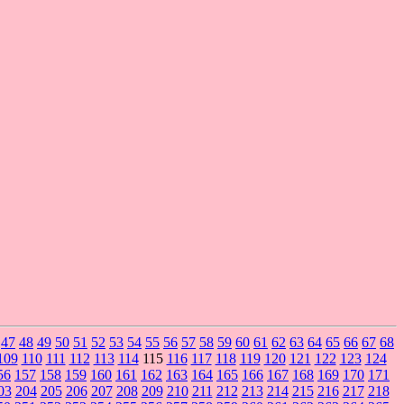
47
48
49
50
51
52
53
54
55
56
57
58
59
60
61
62
63
64
65
66
67
68
109
110
111
112
113
114
115
116
117
118
119
120
121
122
123
124
56
157
158
159
160
161
162
163
164
165
166
167
168
169
170
171
03
204
205
206
207
208
209
210
211
212
213
214
215
216
217
218