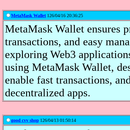
MetaMask Wallet
126/04/16 20:36:25
MetaMask Wallet ensures pr
transactions, and easy man
exploring Web3 applications
using MetaMask Wallet, desi
enable fast transactions, an
decentralized apps.
good cvv shop
126/04/13 01:50:14