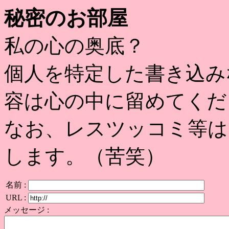
秘密のお部屋
私の心の奥底？
個人を特定した書き込み
容は心の中に留めてくだ
なお、レスツッコミ等は
します。（苦笑）
名前 :
URL :
メッセージ :