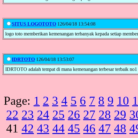
SITUS LOGOTOTO
126/04/18 13:54:08
logo toto memberikan kemenangan terbanyak kepada setiap membe
IDRTOTO
126/04/18 13:53:07
IDRTOTO adalah tempat di mana kemenangan terbesar terbaik no1 
Page:
1
2
3
4
5
6
7
8
9
10
22
23
24
25
26
27
28
29
3
41
42
43
44
45
46
47
48
4