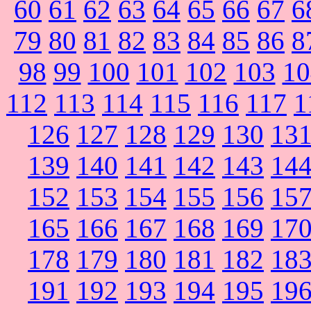
60
61
62
63
64
65
66
67
6
79
80
81
82
83
84
85
86
8
98
99
100
101
102
103
10
112
113
114
115
116
117
1
126
127
128
129
130
13
139
140
141
142
143
14
152
153
154
155
156
15
165
166
167
168
169
17
178
179
180
181
182
18
191
192
193
194
195
19