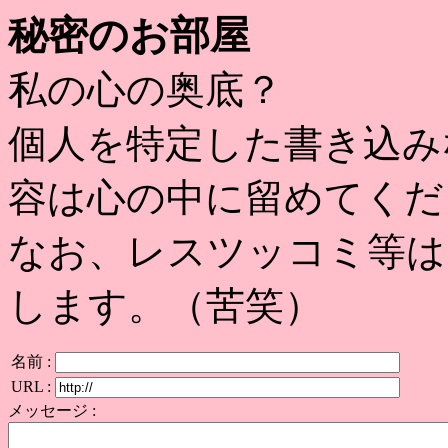
秘密のお部屋
私の心の奥底？
個人を特定した書き込み
容は心の中に留めてくだ
なお、レスツッコミ等は
します。（苦笑）
名前 :
URL :
メッセージ :