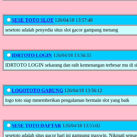
SESE TOTO SLOT
126/04/18 13:57:49
sesetoto adalah penyedia situs slot gacor gampang menang
IDRTOTO LOGIN
126/04/18 13:56:35
IDRTOTO LOGIN sekarang dan raih kemenangan terbesar mu di si
LOGOTOTO GABUNG
126/04/18 13:56:12
logo toto siap mmemberikan pengalaman bermain slot yang baik
SESE TOTO DAFTAR
126/04/18 13:55:02
sesetoto adalah situs gacor hari ini gampang maxwin. Nikmati sensa