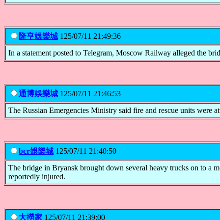
隆亨娛樂城
125/07/11 21:49:36
In a statement posted to Telegram, Moscow Railway alleged the bridge 
通博娛樂城
125/07/11 21:46:53
The Russian Emergencies Ministry said fire and rescue units were att
bcr娛樂城
125/07/11 21:40:50
The bridge in Bryansk brought down several heavy trucks on to a mov
reportedly injured.
大撈家
125/07/11 21:39:00