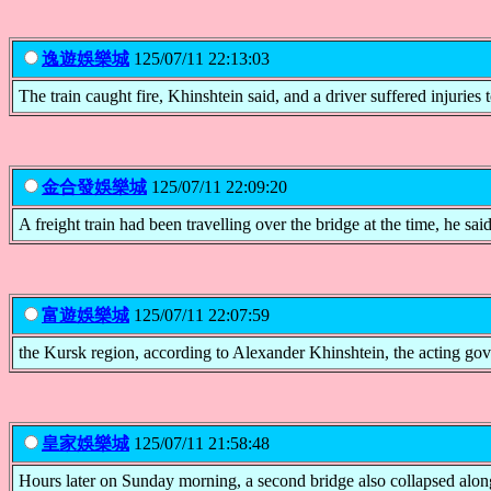
逸遊娛樂城
125/07/11 22:13:03
The train caught fire, Khinshtein said, and a driver suffered injuries t
金合發娛樂城
125/07/11 22:09:20
A freight train had been travelling over the bridge at the time, he sai
富遊娛樂城
125/07/11 22:07:59
the Kursk region, according to Alexander Khinshtein, the acting go
皇家娛樂城
125/07/11 21:58:48
Hours later on Sunday morning, a second bridge also collapsed alo