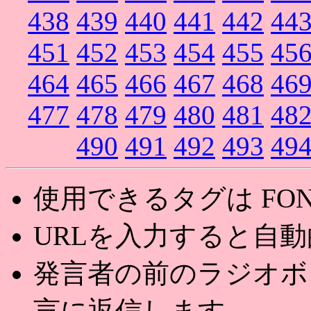
438
439
440
441
442
44
451
452
453
454
455
45
464
465
466
467
468
46
477
478
479
480
481
48
490
491
492
493
49
使用できるタグは FONT,U
URLを入力すると自
発言者の前のラジオボ
言に返信します