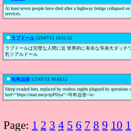
At least seven people have died after a highway bridge collapsed on 
services.
ラブドール
125/07/11 19:51:12
ラブドールは完璧な人間に近 世界的に有名な等身大ダッチ
乳リアルドール
먹튀검증
125/07/11 10:43:12
Sleep evaded him, replaced by restless nights plagued by questions o
href="https://start.me/p/zpPDya">먹튀검증</a>
Page:
1
2
3
4
5
6
7
8
9
10