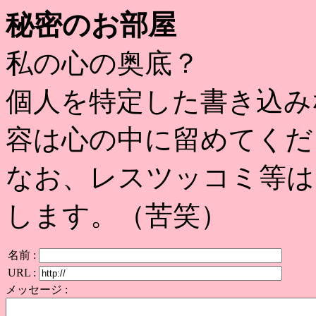
秘密のお部屋
私の心の奥底？
個人を特定した書き込み
容は心の中に留めてくだ
なお、レスツッコミ等は
します。（苦笑）
名前 :
URL :
メッセージ :