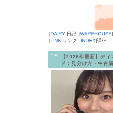
[
DAIRY
]
日記
[
WAREHOUSE
]
[
LINK
]
リンク
[
INDEX
]
詳細
【2026年最新】デ
ド：見分け方・中古