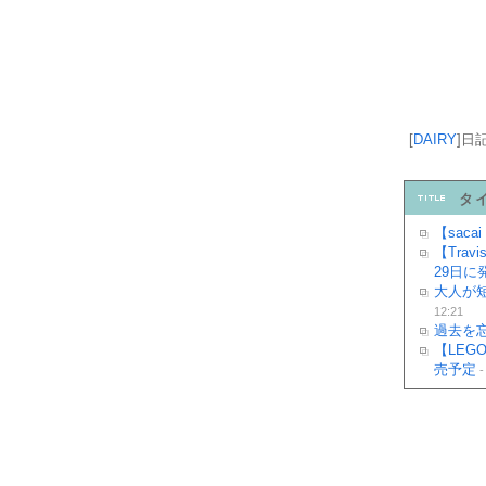
[
DAIRY
]
日
タ
【saca
【Travis
29日に
大人が
12:21
過去を
【LEGO
売予定
-