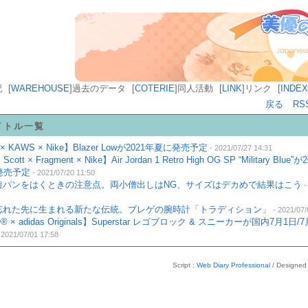
記
[
WAREHOUSE
]
過去のデータ
[
COTERIE
]
同人活動
[
LINK
]
リンク
[
INDEX
戻る
RS
イトル一覧
i × KAWS × Nike】Blazer Lowが2021年夏に発売予定
- 2021/07/27 14:31
 Scott × Fragment × Nike】Air Jordan 1 Retro High OG SP “Military Blue
発売予定
- 2021/07/20 11:50
短パンをはくときの注意点。両小僧出しはNG、サイズはデカめで結果はこう
-
忘れた先に生まれる新たな伝統。ブレゲの腕時計「トラディション」
- 2021/07/
® × adidas Originals】Superstar レゴブロック & スニーカーが国内7月1日
 2021/07/01 17:58
Script :
Web Diary Professional
/ Designed