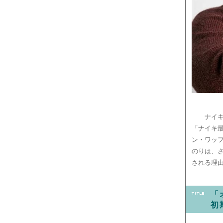
ナイ
「ナイキ
ン・ワッ
のりは、
される理
「
初