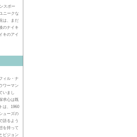
ボンスポー
ユニークな
況は、まだ
後のナイキ
イキのアイ
フィル・ナ
ウワーマン
ていまし
探求心は既
は、1960
シューズの
で語るよう
想を持って
とビジョン