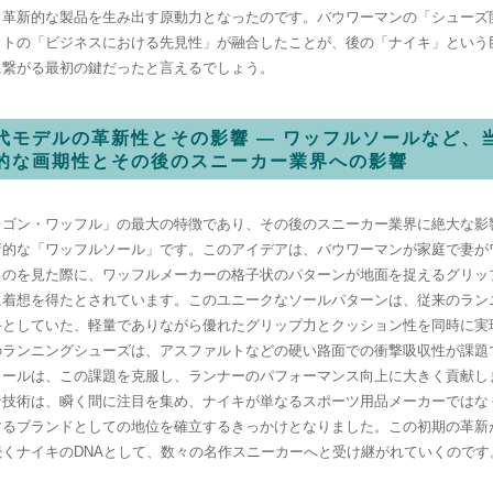
、革新的な製品を生み出す原動力となったのです。バウワーマンの「シューズ
イトの「ビジネスにおける先見性」が融合したことが、後の「ナイキ」という
に繋がる最初の鍵だったと言えるでしょう。
代モデルの革新性とその影響 — ワッフルソールなど、
的な画期性とその後のスニーカー業界への影響
レゴン・ワッフル」の最大の特徴であり、その後のスニーカー業界に絶大な影
新的な「ワッフルソール」です。このアイデアは、バウワーマンが家庭で妻が
るのを見た際に、ワッフルメーカーの格子状のパターンが地面を捉えるグリッ
に着想を得たとされています。このユニークなソールパターンは、従来のラン
手としていた、軽量でありながら優れたグリップ力とクッション性を同時に実
のランニングシューズは、アスファルトなどの硬い路面での衝撃吸収性が課題
ソールは、この課題を克服し、ランナーのパフォーマンス向上に大きく貢献し
な技術は、瞬く間に注目を集め、ナイキが単なるスポーツ用品メーカーではな
するブランドとしての地位を確立するきっかけとなりました。この初期の革新
続くナイキのDNAとして、数々の名作スニーカーへと受け継がれていくのです