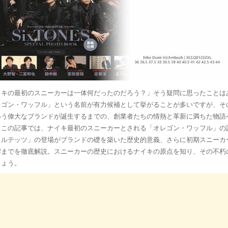
イキの最初のスニーカーは一体何だったのだろう？」そう疑問に思ったことは
レゴン・ワッフル」という名前が有力候補として挙がることが多いですが、そ
いう偉大なブランドが誕生するまでの、創業者たちの情熱と革新に満ちた物語
。この記事では、ナイキ最初のスニーカーとされる「オレゴン・ワッフル」の
コルテッツ」の登場がブランドの礎を築いた歴史的意義、さらに初期スニーカ
響までを徹底解説。スニーカーの歴史におけるナイキの原点を知り、その不朽
しょう。