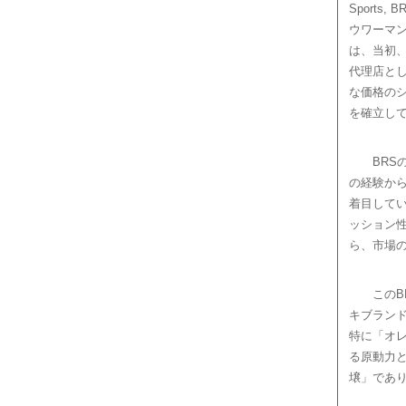
Sport
ウワーマ
は、当初
代理店と
な価格の
を確立し
BR
の経験か
着目して
ッション
ら、市場
この
キブラン
特に「オ
る原動力
壌」であ