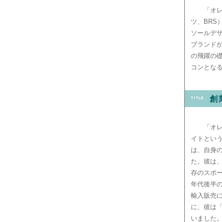
「オ
ツ、BR
ソールデ
ブランド
の飛躍の
コンとな
創
「オ
イトとい
は、自身
た。彼は
存のスポー
年代後半
輸入販売
に、彼は
いました