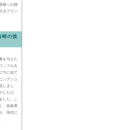
開発への情
巨大ブラン
当時の技
響を与えた
ワッフルを
プ力に似て
ニングシュ
現しまし
でしたが、
ました。こ
く、技術革
が、現代に
。