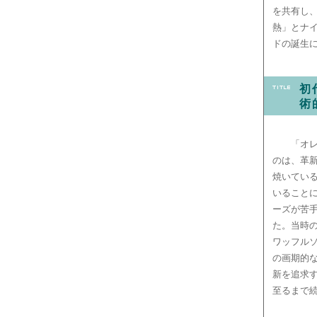
を共有し
熱」とナ
ドの誕生
初
術
「オ
のは、革
焼いてい
いること
ーズが苦
た。当時
ワッフル
の画期的
新を追求
至るまで