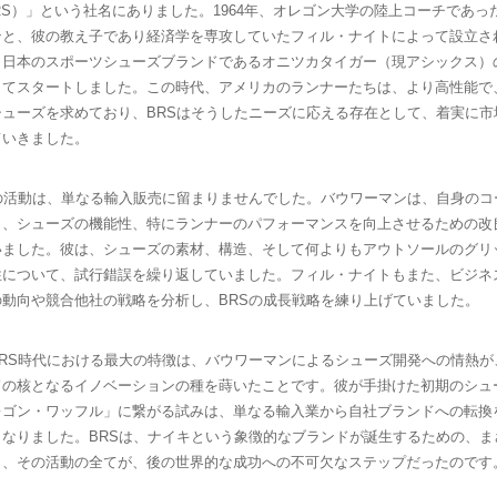
s, BRS）」という社名にありました。1964年、オレゴン大学の陸上コーチであ
ンと、彼の教え子であり経済学を専攻していたフィル・ナイトによって設立され
、日本のスポーツシューズブランドであるオニツカタイガー（現アシックス）
してスタートしました。この時代、アメリカのランナーたちは、より高性能で
シューズを求めており、BRSはそうしたニーズに応える存在として、着実に市
ていきました。
Sの活動は、単なる輸入販売に留まりませんでした。バウワーマンは、自身のコ
ら、シューズの機能性、特にランナーのパフォーマンスを向上させるための改
いました。彼は、シューズの素材、構造、そして何よりもアウトソールのグリ
性について、試行錯誤を繰り返していました。フィル・ナイトもまた、ビジネ
の動向や競合他社の戦略を分析し、BRSの成長戦略を練り上げていました。
BRS時代における最大の特徴は、バウワーマンによるシューズ開発への情熱が
ドの核となるイノベーションの種を蒔いたことです。彼が手掛けた初期のシュ
レゴン・ワッフル」に繋がる試みは、単なる輸入業から自社ブランドへの転換
となりました。BRSは、ナイキという象徴的なブランドが誕生するための、ま
り、その活動の全てが、後の世界的な成功への不可欠なステップだったのです