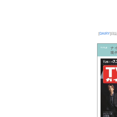
[
DAIRY
]
日
ナ
現