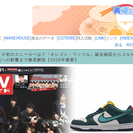
記
[
WAREHOUSE
]
過去のデータ
[
COTERIE
]
同人活動
[
LINK
]
リンク
[
INDEX
戻る
RS
イキ初のスニーカーは？「オレゴン・ワッフル」誕生秘話からコル
代への影響まで徹底解説【2026年最新】