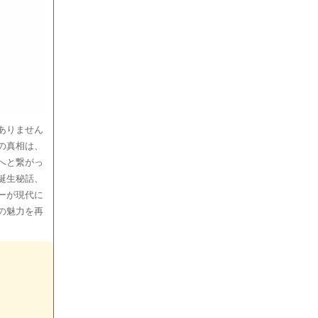
ありません
の真相は、
へと繋がっ
誕生秘話、
ーが現代に
の魅力を再