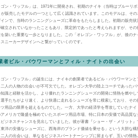
レゴン・ワッフル」は、1971年に開発され、初期のナイキ（当時はブルーリ
S）が販売したモデルの一つとして広く認識されています。このモデルは、その
ザインで、当時のランニングシューズに革命をもたらしました。初期の販売状
が確立されていなかったこともあり、限定的であったと考えられますが、その
礎を築いた重要な一歩となりました。この「オレゴン・ワッフル」が、後のナ
るスニーカーデザインへと繋がっていくのです。
業者ビル・バウワーマンとフィル・ナイトの出会い
レゴン・ワッフル」の誕生には、ナイキの創業者であるビル・バウワーマンと
う二人の人物の出会いが不可欠でした。オレゴン大学の陸上コーチであったバ
の知識と経験を活かし、より優れたランニングシューズの開発に情熱を燃やし
、選手たちがより速く、より快適に走れるシューズを常に模索しており、その
ツ用品の限界を超えるものでした。一方、大学の経済学を専攻していたナイト
のアメリカで隆盛を極めていたスポーツ用品市場、特に日本の安価で高品質な
にビジネスチャンスを見出していました。彼が著書『ショー・ザ・メリット』
「東洋の安価なシューズに、西海岸のブランド価値を乗せる」という大胆な構
。二人の出会いは、単なるビジネスパートナーシップに留まらず、互いの情熱