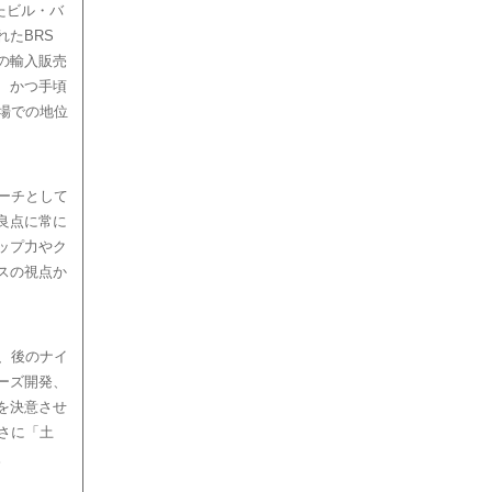
ったビル・バ
たBRS
の輸入販売
、かつ手頃
場での地位
ーチとして
良点に常に
ップ力やク
スの視点か
、後のナイ
ーズ開発、
を決意させ
さに「土
。