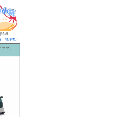
]
詳細
S
管理者用
テッツ、