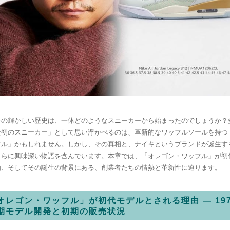
キの輝かしい歴史は、一体どのようなスニーカーから始まったのでしょうか？
最初のスニーカー」として思い浮かべるのは、革新的なワッフルソールを持つ
フル」かもしれません。しかし、その真相と、ナイキというブランドが誕生す
さらに興味深い物語を含んでいます。本章では、「オレゴン・ワッフル」が初
由、そしてその誕生の背景にある、創業者たちの情熱と革新性に迫ります。
オレゴン・ワッフル」が初代モデルとされる理由 — 19
期モデル開発と初期の販売状況