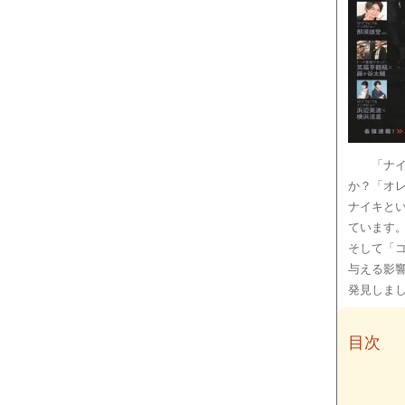
「ナ
か？「オ
ナイキと
ています
そして「
与える影
発見しま
目次