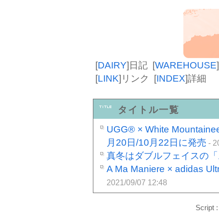
[
DAIRY
]
日記
[
WAREHOUSE
]
[
LINK
]
リンク
[
INDEX
]
詳細
タイトル一覧
UGG® × White Mount
月20日/10月22日に発売
- 2
真冬はダブルフェイスの「
A Ma Maniere × adidas
2021/09/07 12:48
Script 