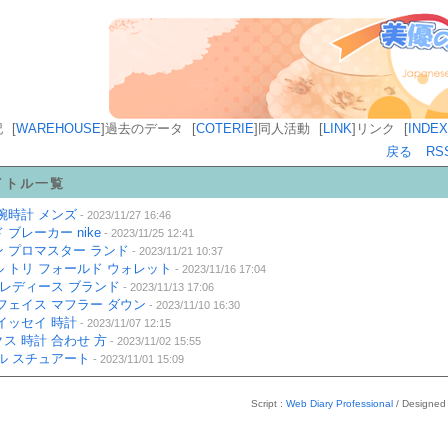
記
[
WAREHOUSE
]
過去のデータ
[
COTERIE
]
同人活動
[
LINK
]
リンク
[
INDEX
戻る
RS
イトル一覧
腕時計 メンズ
- 2023/11/27 16:46
 ブレーカー nike
- 2023/11/25 12:41
 プロマスター ランド
- 2023/11/21 10:37
 トリ フォールド ウォレット
- 2023/11/16 17:04
 レディース ブランド
- 2023/11/13 17:06
フェイス マフラー ダウン
- 2023/11/10 16:30
イッセイ 時計
- 2023/11/07 12:15
ス 時計 合わせ 方
- 2023/11/02 15:55
ル スチュアート
- 2023/11/01 15:09
Script :
Web Diary Professional
/ Designed