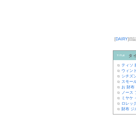
[
DAIRY
]
日
タ
ティソ 
ウィンド
シチズン
スモール
お 財布
ノース 
ミヤケ 
ロレック
財布 ジ