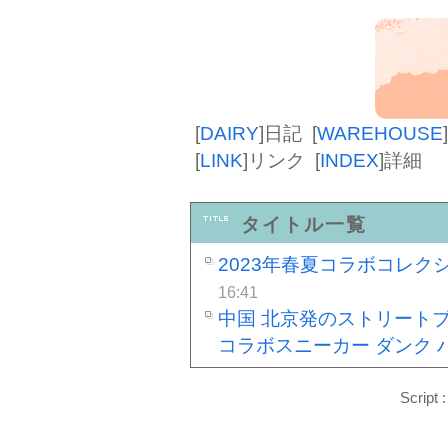
[
DAIRY
]
日記
[
WAREHOUSE
]
[
LINK
]
リンク
[
INDEX
]
詳細
タイトル一覧
2023年春夏コラボコレク
16:41
中国 北京発のストリートブ
コラボスニーカー ダンク 
Script 