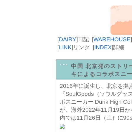
[
DAIRY
]
日記
[
WAREHOUSE
]
[
LINK
]
リンク
[
INDEX
]
詳細
中国 北京発のストリー
キによるコラボスニー
2016年に誕生し、北京を
『SoulGoods（ソウルグ
ボスニーカー Dunk High C
が、海外2022年11月19
内では11月26日（土）に9