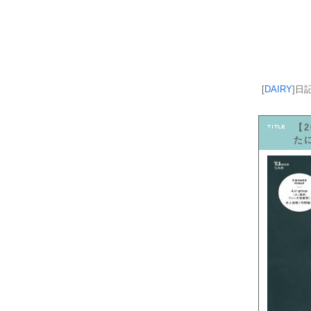
[
DAIRY
]
日
【
た