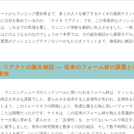
リートからランニング愛好家まで、多くの人々を魅了するナイキの最新テクノ
特に注目を集めているのが、「ナイキ リアクト」です。この革新的なクッシ
ーは、これまでの常識を覆し、ランニング体験を劇的に向上させました。一体
とはどのようなものなのでしょうか？本章では、その誕生秘話から最新モデル
て驚異のクッショニングテクノロジーがもたらすメリットまで、徹底的に解説
.1 リアクトの誕生秘話 — 従来のフォーム材の課題
要性
て、ランニングシューズのミッドソールに用いられるフォーム材は、クッショ
の両立が大きな課題でした。柔らかさを追求すると反発性が失われ、反発性を
てしまう。このトレードオフの関係により、快適な履き心地と高いパフォーマ
ることは困難だったのです。ナイキは、この従来のフォーム材が抱える普遍的
ンナーが真に求める「柔らかさ」と「反発性」を、かつてないレベルで両立す
発に着手しました。長年の研究開発と数多くの試行錯誤、そして数千時間にも
るテストを経て、ついに誕生したのが、この「ナイキ リアクト」なのです。