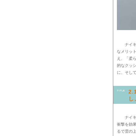
ナイ
なメリッ
え、「柔
的なクッ
に、そし
2
し
ナイ
衝撃を効
るで雲の