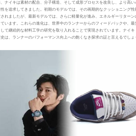
来、ナイキは素材の配合、分子構造、そして成形プロセスを改良し、より高い
適性を追求してきました。初期のモデルでは、その画期的なクッショニング性
賛されましたが、最新モデルでは、さらに軽量化が進み、エネルギーリターン
しています。これらの進化は、世界中のランナーからのフィードバックや、最
そして継続的な材料工学の研究を取り入れることで実現されています。ナイキ
歴史は、ランナーのパフォーマンス向上への飽くなき探求の証と言えるでしょ