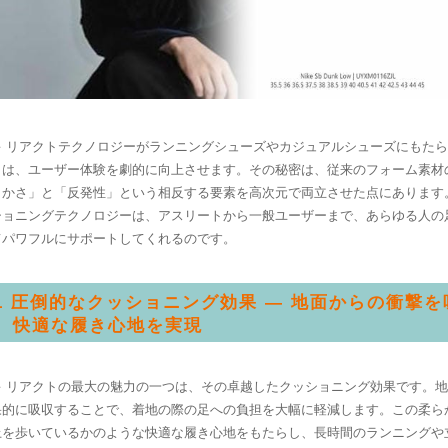
キ リアクトテクノロジーがランニングシューズやカジュアルシューズにもた
トは、ユーザー体験を劇的に向上させます。その秘密は、従来のフォーム素材
らかさ」と「反発性」という相反する要素を高次元で両立させた点にあります
ショニングテクノロジーは、アスリートから一般ユーザーまで、あらゆる人の
てパワフルにサポートしてくれるのです。
.1 圧倒的なクッショニング効果 — 地面からの衝撃を
、快適な履き心地を実現
キ リアクトの最大の魅力の一つは、その卓越したクッショニング効果です。
果的に吸収することで、着地の際の足への負担を大幅に軽減します。この柔ら
上を歩いているかのような快適な履き心地をもたらし、長時間のランニングや