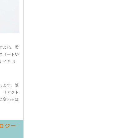
すよね。柔
スリートや
ナイキ リ
します。誕
、リアクト
に変わるは
ノロジー