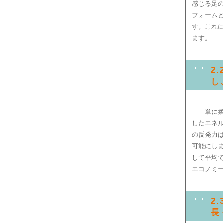
感じる足
フォームと
す。これ
ます。
2
し
単に
したエネ
の反発力
可能にし
して平均
エコノミ
2
長