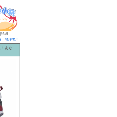
]
詳細
S
管理者用
説！あな