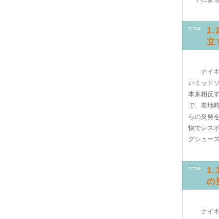
1
立
ナイ
いミッド
本来相反
で、着地
らの反発
快でレス
グシュー
1
の
ナイ