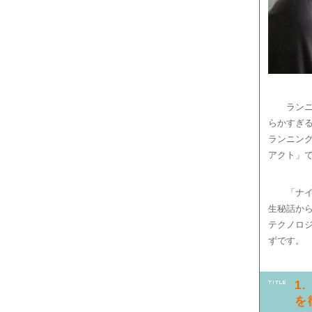
ラン
らかすぎ
ランニン
アクト」
「ナ
生秘話か
テクノロ
ずです。
1
を