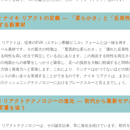
.2 ナイキ リアクトの定義 — 「柔らかさ」と「反発
する新素材
キ リアクトは、従来のEVA（エチレン酢酸ビニル）フォームとは一線を画す
ソール素材です。その最大の特徴は、「驚異的な柔らかさ」と「優れた反発性
する特性を高い次元で両立している点にあります。この相反する特性を両立さ
時の地面からの衝撃をしっかりと吸収し、足への負担を大幅に軽減すると同時
を力強く推進力へと変換します。これにより、ランナーはかつてないほどの快
ポンスの良い走りを実感することができるのです。ナイキ リアクトは、まさ
ズのクッショニングテクノロジーにおけるブレークスルーと言えるでしょう。
.3 リアクトテクノロジーの進化 — 初代から最新モ
変遷を追う
キ リアクトテクノロジーは、その誕生以来、常に進化を続けています。初代