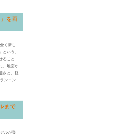
性」を両
、全く新し
」という、
せること
に、地面か
適さと、軽
にランニン
デルまで
モデルが登