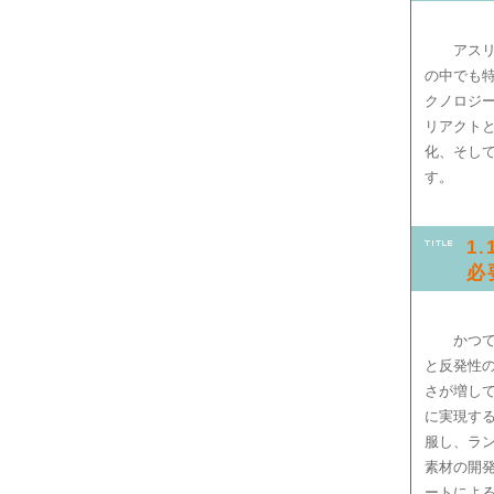
アス
の中でも
クノロジ
リアクト
化、そし
す。
1
必
かつ
と反発性
さが増し
に実現す
服し、ラ
素材の開
ートによ