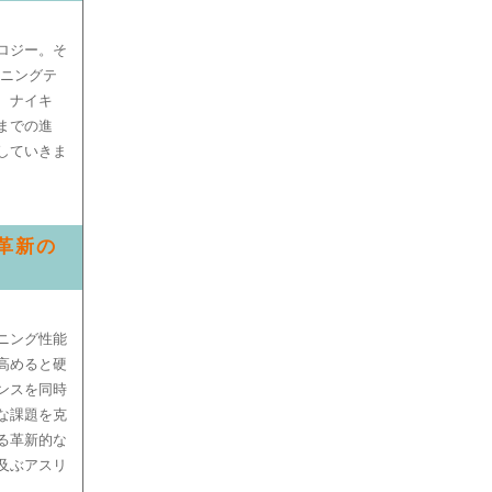
ロジー。そ
ョニングテ
、ナイキ
までの進
していきま
と革新の
ニング性能
高めると硬
ンスを同時
な課題を克
る革新的な
及ぶアスリ