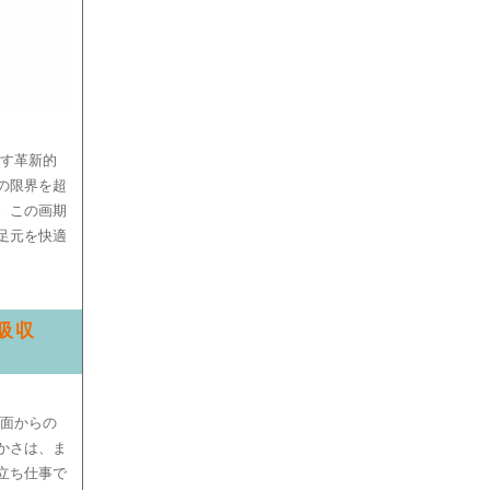
らす革新的
の限界を超
。この画期
足元を快適
吸収
地面からの
かさは、ま
立ち仕事で