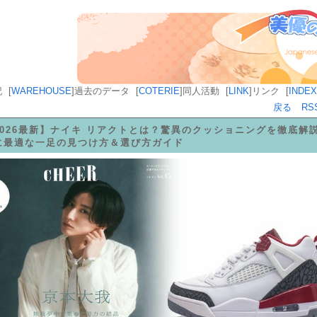
記
[
WAREHOUSE
]
過去のデータ
[
COTERIE
]
同人活動
[
LINK
]
リンク
[
INDEX
戻る
RS
2026最新】ナイキ リアクトとは？驚異のクッショニングを徹底解
に最適な一足の見つけ方＆選び方ガイド