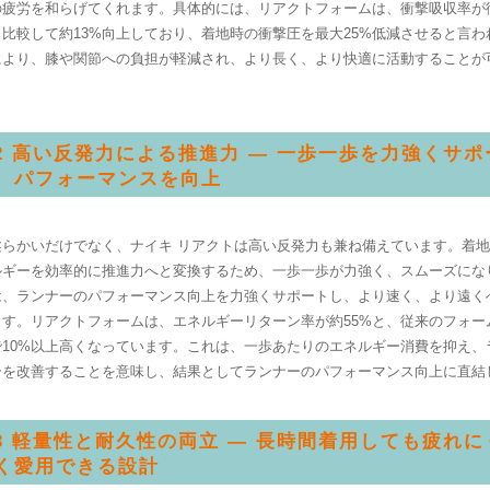
の疲労を和らげてくれます。具体的には、リアクトフォームは、衝撃吸収率が従
比較して約13%向上しており、着地時の衝撃圧を最大25%低減させると言わ
により、膝や関節への負担が軽減され、より長く、より快適に活動することが
.2 高い反発力による推進力 — 一歩一歩を力強くサポ
、パフォーマンスを向上
柔らかいだけでなく、ナイキ リアクトは高い反発力も兼ね備えています。着
ルギーを効率的に推進力へと変換するため、一歩一歩が力強く、スムーズにな
は、ランナーのパフォーマンス向上を力強くサポートし、より速く、より遠く
ます。リアクトフォームは、エネルギーリターン率が約55%と、従来のフォー
で10%以上高くなっています。これは、一歩あたりのエネルギー消費を抑え、
ーを改善することを意味し、結果としてランナーのパフォーマンス向上に直結
.3 軽量性と耐久性の両立 — 長時間着用しても疲れ
く愛用できる設計