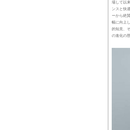
場して以
ンスと快
ーから絶
幅に向上
的知見、
の進化の