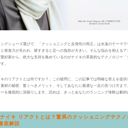
ニングシューズ選びで、「クッショニングと反発性の両立」は永遠のテーマで
ると推進力が失われ、硬すぎると足への負担が大きい。そんな悩みを抱えるア
グ愛好家から、絶大な支持を集めているのがナイキの革新的なテクノロジー「
です。
イキのリアクトとは何ですか？」この疑問に、この記事では明確な答えを提供
ら素材の秘密、驚くべきメリット、そしてあなたに最適な一足の見つけ方まで
ジーを徹底的に深掘りします。読めば、きっとあなたのランニング体験は劇的
. ナイキ リアクトとは？驚異のクッショニングテク
徹底解説