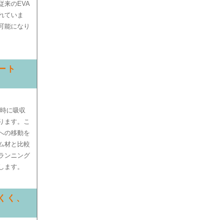
来のEVA
れていま
可能になり
ート
地時に吸収
ります。こ
への移動を
ム材と比較
ランニング
します。
にくく、