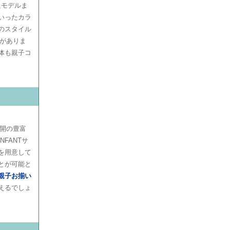
たモデルま
いったカラ
のスタイル
がありま
体も親子コ
開の豊富
FANTサ
ズを用意して
とが可能と
親子お揃い
えるでしょ