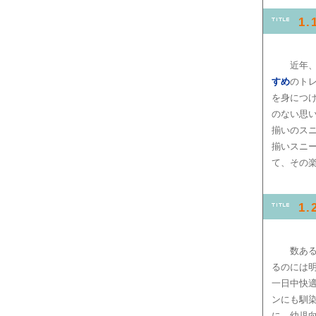
1
近年
すめ
のト
を身につ
のない思
揃いのスニ
揃いスニ
て、その
1
数あ
るのには
一日中快
ンにも馴
に、幼児向