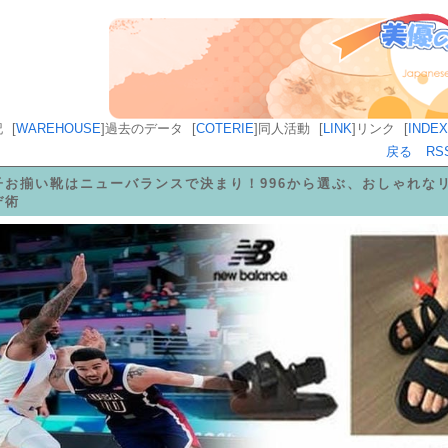
記
[
WAREHOUSE
]
過去のデータ
[
COTERIE
]
同人活動
[
LINK
]
リンク
[
INDEX
戻る
RS
子お揃い靴はニューバランスで決まり！996から選ぶ、おしゃれな
デ術