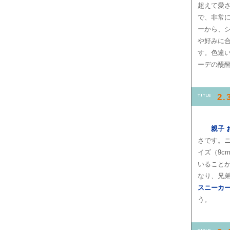
超えて愛さ
で、非常
ーから、
や好みに
す。色違
ーデの醍
2
親子 
さです。ニ
イズ（9c
いること
なり、兄
スニーカ
う。