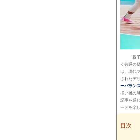
「親
く共通の
は、現代
されたデ
ーバラン
揃い靴の
記事を通
ーデを楽
目次