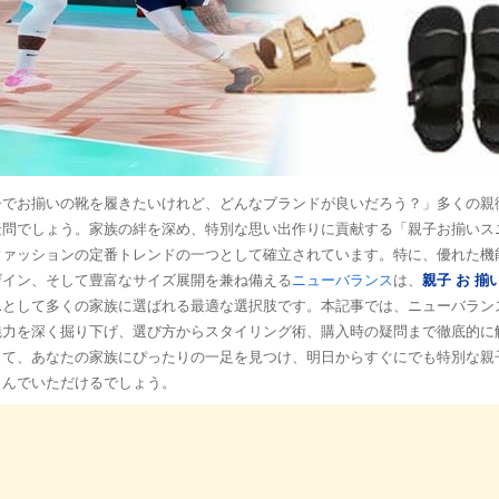
子でお揃いの靴を履きたいけれど、どんなブランドが良いだろう？」多くの親
疑問でしょう。家族の絆を深め、特別な思い出作りに貢献する「親子お揃いス
ファッションの定番トレンドの一つとして確立されています。特に、優れた機
ザイン、そして豊富なサイズ展開を兼ね備える
ニューバランス
は、
親子 お 揃
ス
として多くの家族に選ばれる最適な選択肢です。本記事では、ニューバラン
魅力を深く掘り下げ、選び方からスタイリング術、購入時の疑問まで徹底的に
じて、あなたの家族にぴったりの一足を見つけ、明日からすぐにでも特別な親
しんでいただけるでしょう。