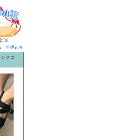
]
詳細
S
管理者用
リンクコ