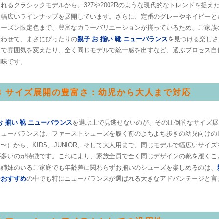
れるクラシックモデルから、327や2002Rのような現代的なトレンドを捉え
に幅広いラインナップを展開しています。さらに、定番のグレーやネイビーと
シーズン限定色まで、豊富なカラーバリエーションが揃っているため、ご家族
合わせて、まさにぴったりの
親子 お 揃い 靴 ニューバランス
を見つける楽しさ
いで雰囲気を変えたり、全く同じモデルで統一感を出すなど、選ぶプロセス自
醐味です。
.3 サイズ展開の豊富さ：幼児から大人まで対応
お 揃い 靴 ニューバランス
を選ぶ上で見逃せないのが、その圧倒的なサイズ展
ューバランスは、ファーストシューズを履く前のよちよち歩きの幼児向けのIN
m〜）から、KIDS、JUNIOR、そして大人用まで、同じモデルで幅広いサイ
が多いのが特徴です。これにより、家族全員で全く同じデザインの靴を履くこ
弟姉妹のいるご家庭でも年齢差に関わらずお揃いのシューズを楽しめるのは、
ーおすすめ
の中でも特にニューバランスが選ばれる大きなアドバンテージと言