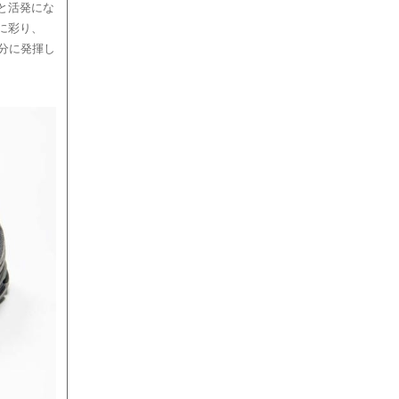
と活発にな
に彩り、
分に発揮し