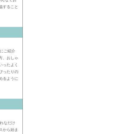
協すること
にご紹介
方、おしゃ
いったよく
ぴったりの
めるように
れなだけ
スから始ま