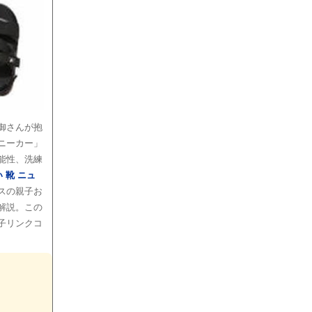
御さんが抱
ニーカー」
能性、洗練
い 靴 ニュ
スの親子お
解説。この
子リンクコ