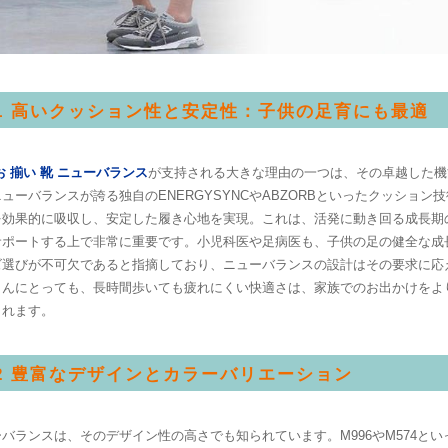
.1 高いクッション性と安定性：子供の足育にも最適
お 揃い 靴 ニューバランス
が支持される大きな理由の一つは、その卓越した機
ューバランスが誇る独自のENERGYSYNCやABZORBといったクッション
を効果的に吸収し、安定した履き心地を実現。これは、活発に動き回る成長期
サポートする上で非常に重要です。小児科医や足病医も、子供の足の健全な成
ズ選びが不可欠であると指摘しており、ニューバランスの設計はその要求に応
さんにとっても、長時間歩いても疲れにくい快適さは、家族でのお出かけをよ
くれます。
.2 豊富なデザインとカラーバリエーション
バランスは、そのデザイン性の高さでも知られています。M996やM574とい