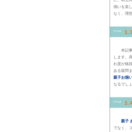
揃いを楽
なく、理
1
本記
します。
れ度が格
ある疑問
親子お揃
なるでし
1
親子 
でなく、