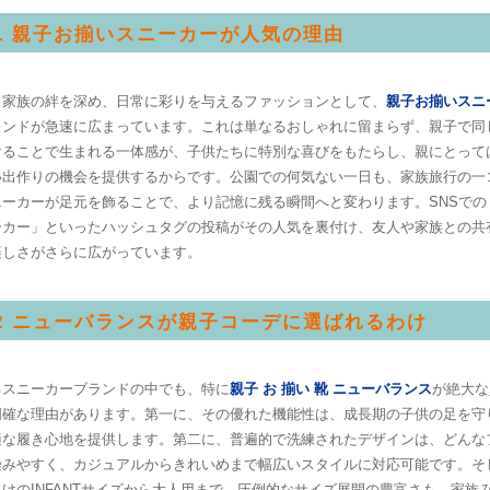
.1 親子お揃いスニーカーが人気の理由
、家族の絆を深め、日常に彩りを与えるファッションとして、
親子お揃いスニ
レンドが急速に広まっています。これは単なるおしゃれに留まらず、親子で同
けることで生まれる一体感が、子供たちに特別な喜びをもたらし、親にとって
い出作りの機会を提供するからです。公園での何気ない一日も、家族旅行の一
ーカーが足元を飾ることで、より記憶に残る瞬間へと変わります。SNSでの
ーカー」といったハッシュタグの投稿がその人気を裏付け、友人や家族との共
楽しさがさらに広がっています。
.2 ニューバランスが親子コーデに選ばれるわけ
るスニーカーブランドの中でも、特に
親子 お 揃い 靴 ニューバランス
が絶大な
明確な理由があります。第一に、その優れた機能性は、成長期の子供の足を守
適な履き心地を提供します。第二に、普遍的で洗練されたデザインは、どんな
染みやすく、カジュアルからきれいめまで幅広いスタイルに対応可能です。そ
けのINFANTサイズから大人用まで、圧倒的なサイズ展開の豊富さも、家族