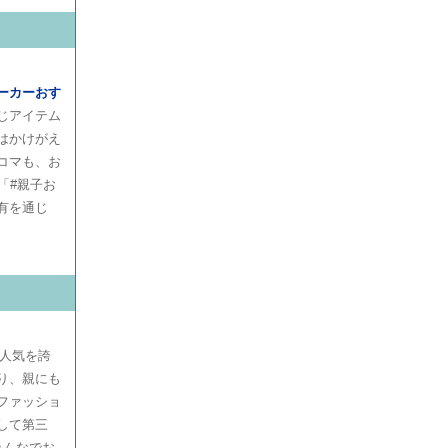
ーカーおす
じアイテム
はかけがえ
コマも、お
「#親子お
有を通じ
人気を誇
り、親にも
ファッショ
して第三
みんなでお