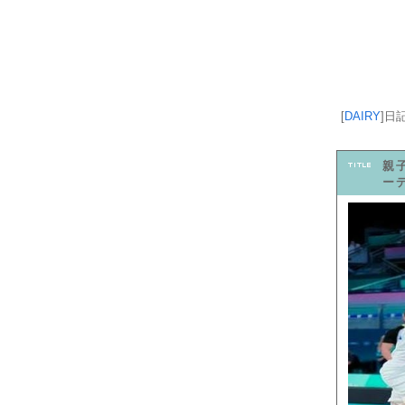
[
DAIRY
]
日
親
ー