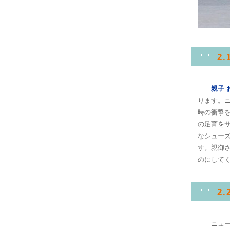
2
親子 
ります。ニ
時の衝撃
の足育を
なシュー
す。親御
のにして
2
ニュー