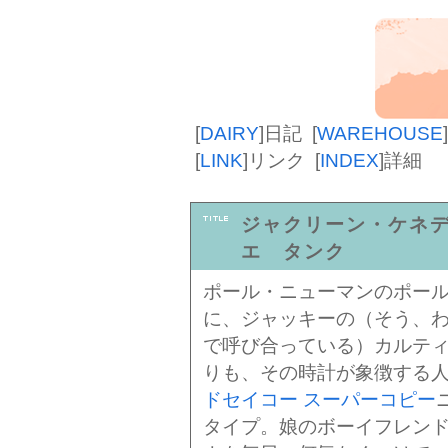
[
DAIRY
]
日記
[
WAREHOUSE
]
[
LINK
]
リンク
[
INDEX
]
詳細
ジャクリーン・ケネ
エ タンク
ポール・ニューマンのポール
に、ジャッキーの（そう、
で呼び合っている）カルティ
りも、その時計が象徴する
ドセイコー スーパーコピー
タイプ。娘のボーイフレン