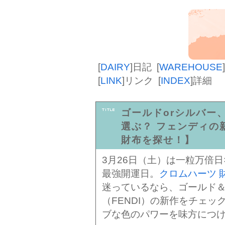
[
DAIRY
]
日記
[
WAREHOUSE
]
[
LINK
]
リンク
[
INDEX
]
詳細
ゴールドorシルバー
選ぶ？ フェンディの
財布を探せ！】
3月26日（土）は一粒万倍日
最強開運日。
クロムハーツ 
迷っているなら、ゴールド
（FENDI）の新作をチェ
ブな色のパワーを味方につ