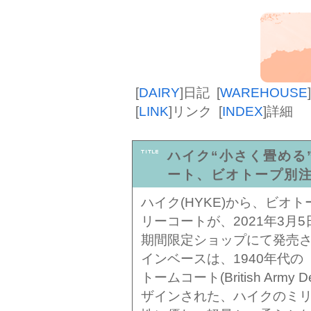
[
DAIRY
]
日記
[
WAREHOUSE
]
[
LINK
]
リンク
[
INDEX
]
詳細
ハイク“小さく畳める
ート、ビオトープ別
ハイク(HYKE)から、ビオ
リーコートが、2021年3月
期間限定ショップにて発売
インベースは、1940年代
トームコート(British Army 
ザインされた、ハイクのミ