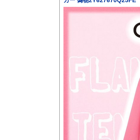
カー 偽物2Y627670Q25FE