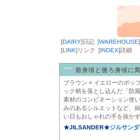
[
DAIRY
]
日記
[
WAREHOUSE
]
[
LINK
]
リンク
[
INDEX
]
詳細
前身頃と後ろ身頃に
ブラウン × イエローのポ
ック柄を落とし込んだ「防
素材のコンビネーション使
みのあるシルエットなど、
い日もおしゃれの手を抜か
★JILSANDER★
ジルサンダ