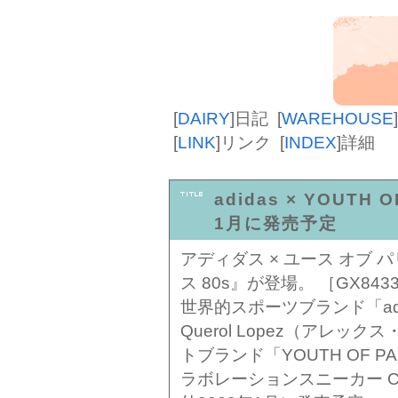
[
DAIRY
]
日記
[
WAREHOUSE
]
[
LINK
]
リンク
[
INDEX
]
詳細
adidas × YOUTH 
1月に発売予定
アディダス × ユース オブ
ス 80s』が登場。 ［GX843
世界的スポーツブランド「adid
Querol Lopez（アレ
トブランド「YOUTH OF 
ラボレーションスニーカー Ca