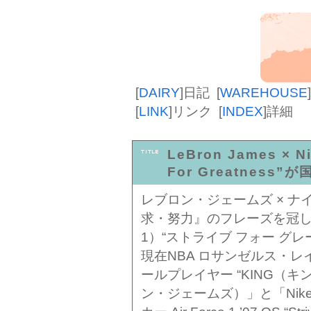
[
DAIRY
]
日記
[
WAREHOUSE
]
[
LINK
]
リンク
[
INDEX
]
詳細
LeBron James × Nik
For Greatness
レブロン・ジェームズ × ナ
求・努力』のフレーズを冠し
1）“ストライブ フォー グレー
現在NBA ロサンゼルス・
ールプレイヤー “KING（キン
ン・ジェームズ）」と「Ni