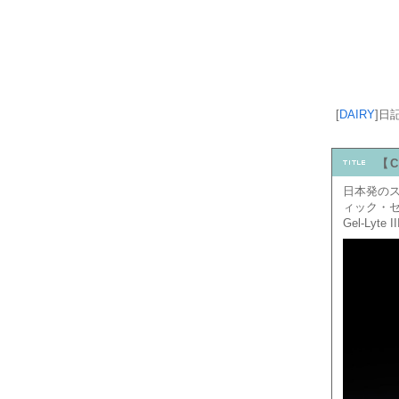
[
DAIRY
]
日
【C
日本発のス
ィック・セ
Gel-Lyt