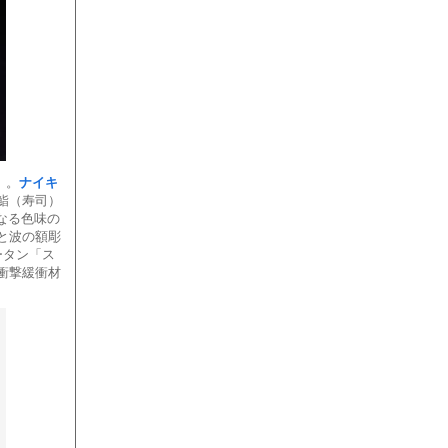
」。
ナイキ
鮨（寿司）
なる色味の
と波の額彫
ータン「ス
衝撃緩衝材