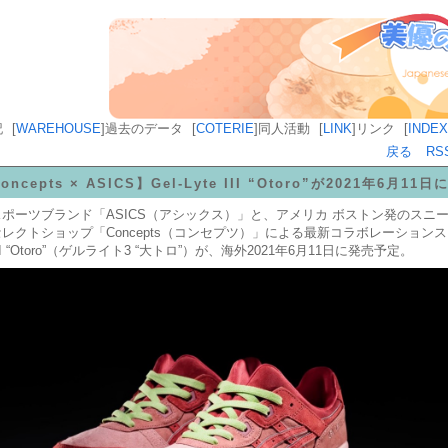
記
[
WAREHOUSE
]
過去のデータ
[
COTERIE
]
同人活動
[
LINK
]
リンク
[
INDEX
戻る
RS
oncepts × ASICS】Gel-Lyte III “Otoro”が2021年6月1
ポーツブランド「ASICS（アシックス）」と、アメリカ ボストン発のスニ
レクトショップ「Concepts（コンセプツ）」による最新コラボレーション
e III “Otoro”（ゲルライト3 “大トロ”）が、海外2021年6月11日に発売予定。