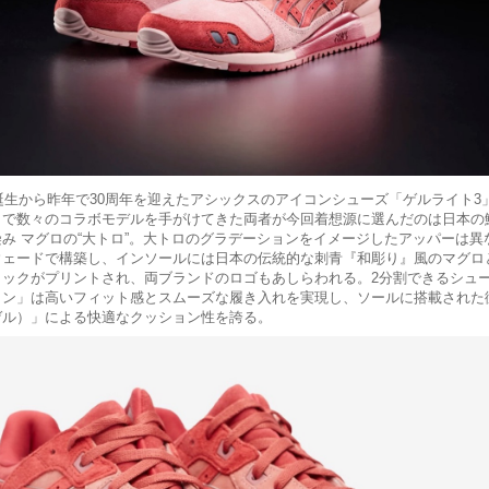
の誕生から昨年で30周年を迎えたアシックスのアイコンシューズ「ゲルライト3
まで数々のコラボモデルを手がけてきた両者が今回着想源に選んだのは日本の
み マグロの“大トロ”。大トロのグラデーションをイメージしたアッパーは異
ウェードで構築し、インソールには日本の伝統的な刺青『和彫り』風のマグロ
ィックがプリントされ、両ブランドのロゴもあしらわれる。2分割できるシュ
タン」は高いフィット感とスムーズな履き入れを実現し、ソールに搭載された
ゲル）」による快適なクッション性を誇る。