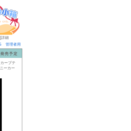
]
詳細
S
管理者用
1日に発売予定
ーカーブテ
スニーカー