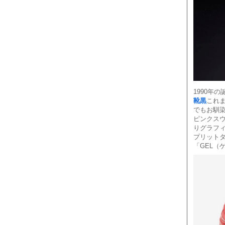
1990年
靴黒
これ
でもお馴染
ピンクス
りグラフ
プリット
「GEL（