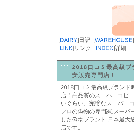
[
DAIRY
]
日記
[
WAREHOUSE
]
[
LINK
]
リンク
[
INDEX
]
詳細
2018口コミ最高級
安販売専門店！
2018口コミ最高級ブラン
店！高品質のスーパーコピ
いぐらい、完璧なスーパー
プロの偽物の専門家,スーパ
した偽物ブランド,日本最大
店です。