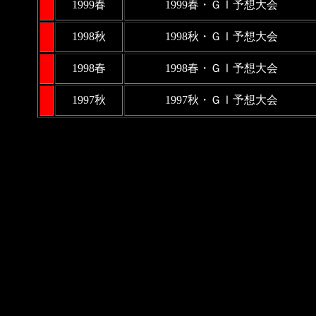
1999春
1999春・ＧⅠ予想大会
1998秋
1998秋・ＧⅠ予想大会
1998春
1998春・ＧⅠ予想大会
1997秋
1997秋・ＧⅠ予想大会