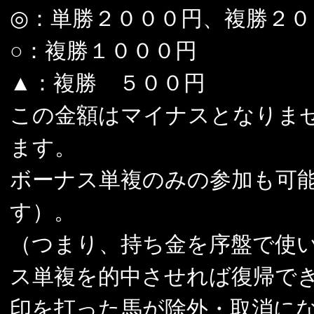
◎：単勝２０００円、複勝２０
○：複勝１０００円
▲：複勝 ５００円
この金額はマイナスとなりま
ます。
ボーナス単複のみの参加も可
す）。
（つまり、持ち金を序盤で使
ス単複を的中させれば復帰で
印を打った馬が除外・取消に