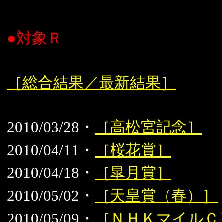
●対象Ｒ
［総合結果／最新結果］
2010/03/28・
［高松宮記念］
2010/04/11・
［桜花賞］
2010/04/18・
［皐月賞］
2010/05/02・
［天皇賞（春）］
2010/05/09・
［ＮＨＫマイルＣ