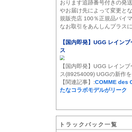
おります追跡番号付きの発
やお届け先によって変更と
規販売店 100％正規品バ
なお取引をあんしんプラス
【国内即発】UGG レインブー
ス
【国内即発】UGG レインブー
ス(89254009) UGGの
【関連記事】:
COMME des G
たなコラボモデルがリーク
トラックバック一覧