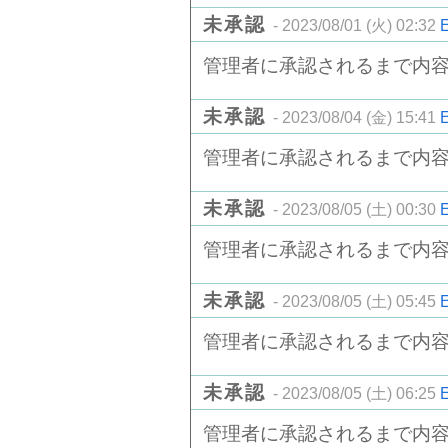
未承認
- 2023/08/01 (火) 02:32
E
管理者に承認されるまで内
未承認
- 2023/08/04 (金) 15:41
E
管理者に承認されるまで内
未承認
- 2023/08/05 (土) 00:30
E
管理者に承認されるまで内
未承認
- 2023/08/05 (土) 05:45
E
管理者に承認されるまで内
未承認
- 2023/08/05 (土) 06:25
E
管理者に承認されるまで内