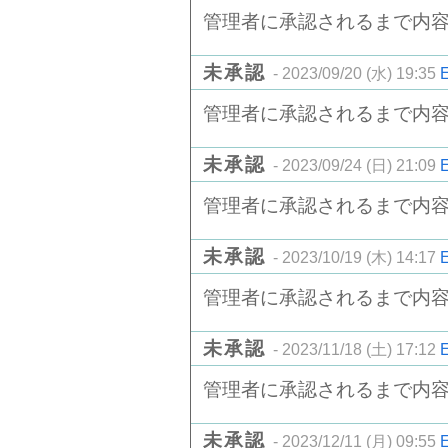
管理者に承認されるまで内
未承認
- 2023/09/20 (水) 19:35
E
管理者に承認されるまで内
未承認
- 2023/09/24 (日) 21:09
E
管理者に承認されるまで内
未承認
- 2023/10/19 (木) 14:17
E
管理者に承認されるまで内
未承認
- 2023/11/18 (土) 17:12
E
管理者に承認されるまで内
未承認
- 2023/12/11 (月) 09:55
E