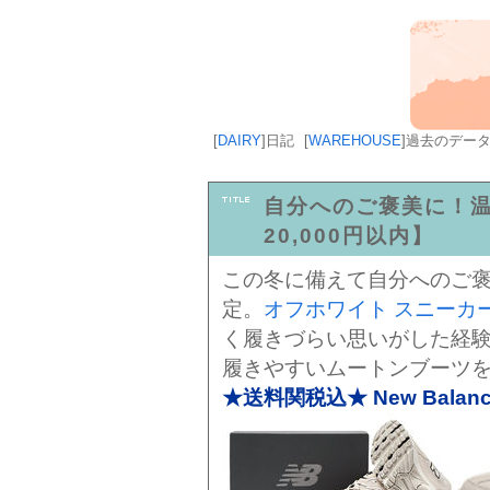
[
DAIRY
]
日記
[
WAREHOUSE
]
過去のデー
自分へのご褒美に！
20,000円以内】
この冬に備えて自分へのご
定。
オフホワイト スニーカー
く履きづらい思いがした経
履きやすいムートンブーツ
★送料関税込★ New Balan