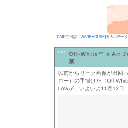
[
DAIRY
]
日記
[
WAREHOUSE
]
過去のデー
Off-White™️ x A
禁
以前からリーク画像が出回ってい
ロー）の手掛けた〈Off-White
Lowが、いよいよ11月12