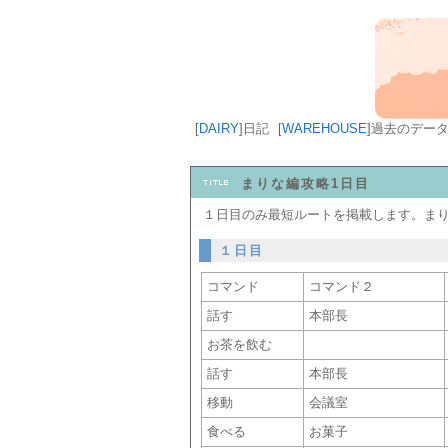
[
DAIRY
]
日記
[
WAREHOUSE
]
過去のデー
まりな編攻略1日目
１日目のみ最短ルートを掲載します。ま
１日目
コマンド
コマンド２
話す
本部長
お茶を飲む
話す
本部長
移動
会議室
食べる
お菓子