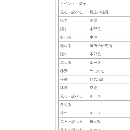
イベント・菓子
見る・調べる
壇上の係長
話す
高畠
話す
本部長
尋ねる
事件
尋ねる
遺伝子研究所
話す
本部長
尋ねる
ルース
移動
外に出る
移動
他の場所
移動
空港
見る・調べる
ルース
考える
待つ
ルース
見る・調べる
掲示板
見る・調べる
ルース