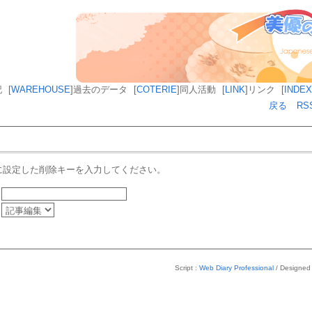
記
[
WAREHOUSE
]
過去のデータ
[
COTERIE
]
同人活動
[
LINK
]
リンク
[
INDEX
戻る
RS
に設定した削除キーを入力してください。
Script :
Web Diary Professional
/ Designed