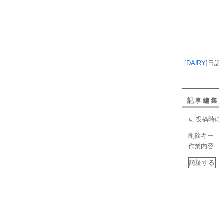
[
DAIRY
]
日
記事編集
投稿時
削除キー
作業内容