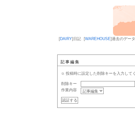
[
DAIRY
]
日記
[
WAREHOUSE
]
過去のデー
記事編集
投稿時に設定した削除キーを入力して
削除キー
作業内容