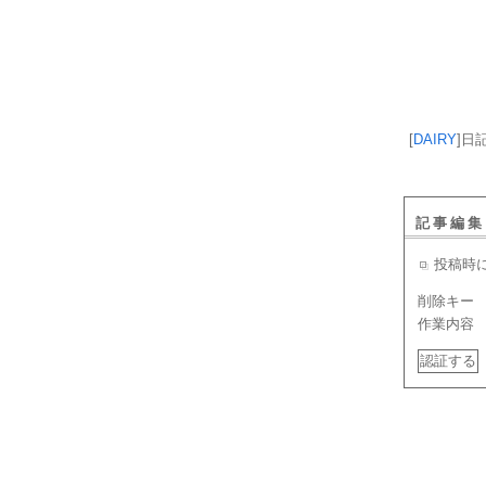
[
DAIRY
]
日
記事編集
投稿時
削除キー
作業内容