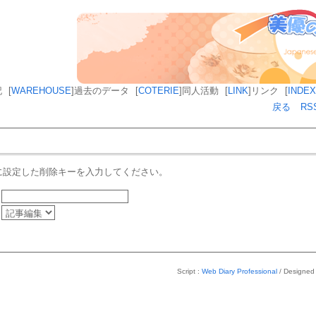
記
[
WAREHOUSE
]
過去のデータ
[
COTERIE
]
同人活動
[
LINK
]
リンク
[
INDEX
戻る
RS
に設定した削除キーを入力してください。
Script :
Web Diary Professional
/ Designed