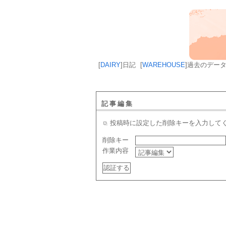
[
DAIRY
]
日記
[
WAREHOUSE
]
過去のデー
記事編集
投稿時に設定した削除キーを入力して
削除キー
作業内容