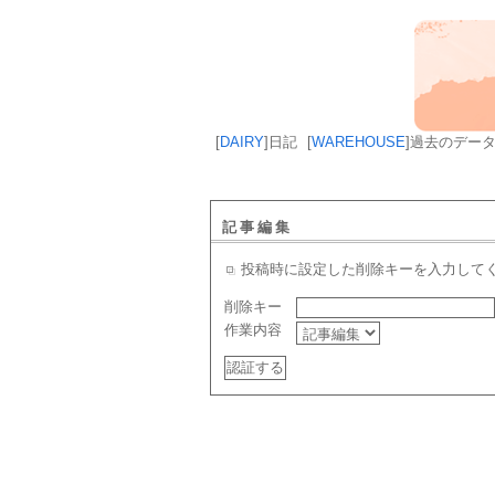
[
DAIRY
]
日記
[
WAREHOUSE
]
過去のデー
記事編集
投稿時に設定した削除キーを入力して
削除キー
作業内容