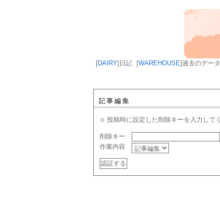
[
DAIRY
]
日記
[
WAREHOUSE
]
過去のデー
記事編集
投稿時に設定した削除キーを入力して
削除キー
作業内容