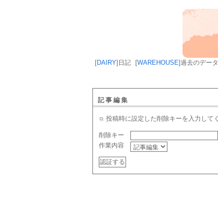
[
DAIRY
]
日記
[
WAREHOUSE
]
過去のデー
記事編集
投稿時に設定した削除キーを入力して
削除キー
作業内容