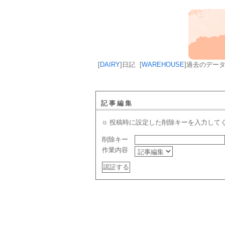
[
DAIRY
]
日記
[
WAREHOUSE
]
過去のデー
記事編集
投稿時に設定した削除キーを入力して
削除キー
作業内容