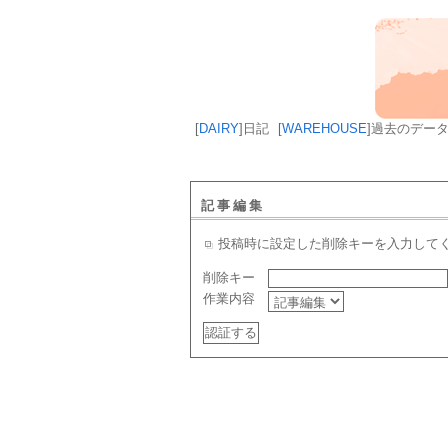
[
DAIRY
]
日記
[
WAREHOUSE
]
過去のデー
記事編集
投稿時に設定した削除キーを入力して
削除キー
作業内容