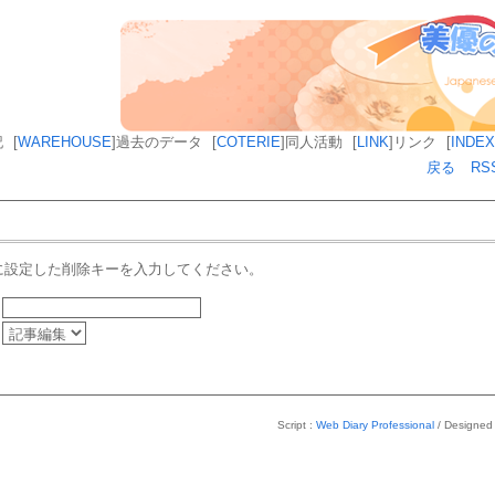
記
[
WAREHOUSE
]
過去のデータ
[
COTERIE
]
同人活動
[
LINK
]
リンク
[
INDEX
戻る
RS
に設定した削除キーを入力してください。
Script :
Web Diary Professional
/ Designed