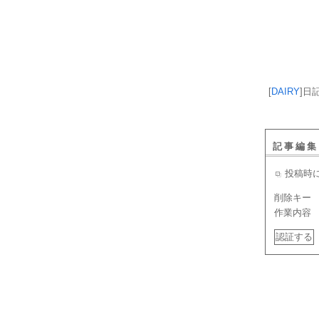
[
DAIRY
]
日
記事編集
投稿時
削除キー
作業内容