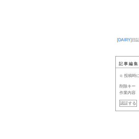
[
DAIRY
]
日
記事編集
投稿時
削除キー
作業内容