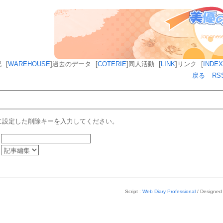
記
[
WAREHOUSE
]
過去のデータ
[
COTERIE
]
同人活動
[
LINK
]
リンク
[
INDEX
戻る
RS
に設定した削除キーを入力してください。
Script :
Web Diary Professional
/ Designed