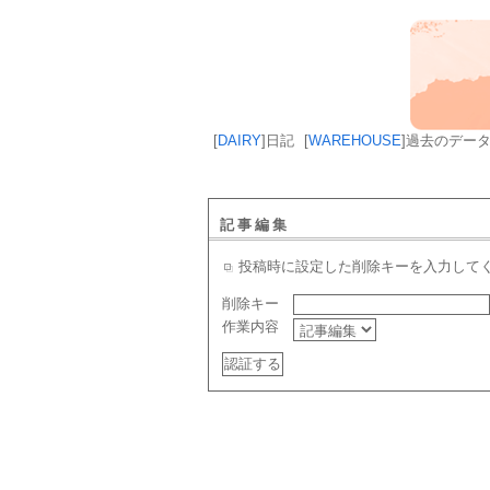
[
DAIRY
]
日記
[
WAREHOUSE
]
過去のデー
記事編集
投稿時に設定した削除キーを入力して
削除キー
作業内容