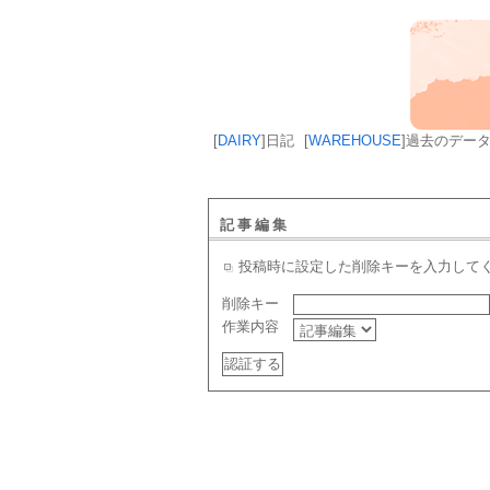
[
DAIRY
]
日記
[
WAREHOUSE
]
過去のデー
記事編集
投稿時に設定した削除キーを入力して
削除キー
作業内容