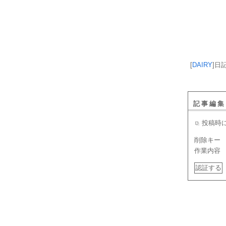
[
DAIRY
]
日
記事編集
投稿時
削除キー
作業内容