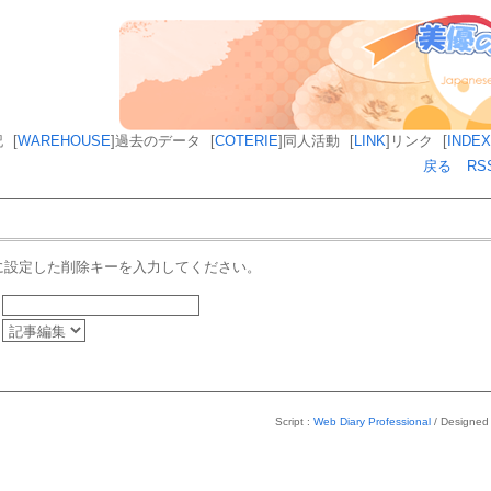
記
[
WAREHOUSE
]
過去のデータ
[
COTERIE
]
同人活動
[
LINK
]
リンク
[
INDEX
戻る
RS
に設定した削除キーを入力してください。
Script :
Web Diary Professional
/ Designed