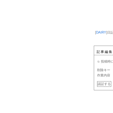
[
DAIRY
]
日
記事編集
投稿時
削除キー
作業内容