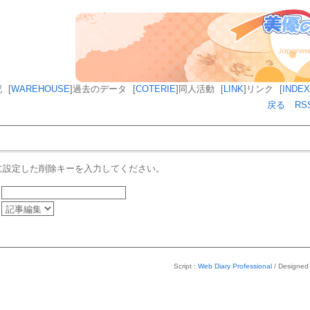
記
[
WAREHOUSE
]
過去のデータ
[
COTERIE
]
同人活動
[
LINK
]
リンク
[
INDEX
戻る
RS
に設定した削除キーを入力してください。
Script :
Web Diary Professional
/ Designed