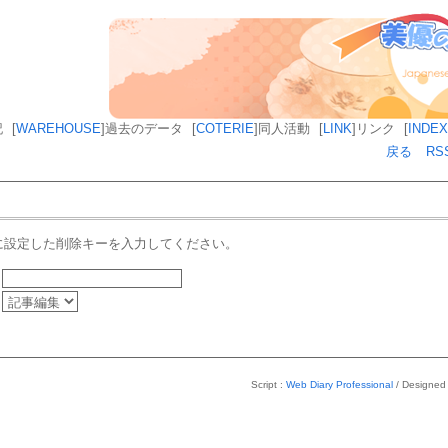
記
[
WAREHOUSE
]
過去のデータ
[
COTERIE
]
同人活動
[
LINK
]
リンク
[
INDEX
戻る
RS
に設定した削除キーを入力してください。
Script :
Web Diary Professional
/ Designed