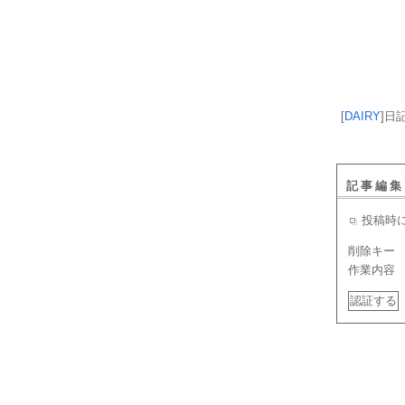
[
DAIRY
]
日
記事編集
投稿時
削除キー
作業内容